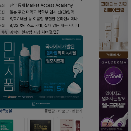
모집
신약 등재 Market Access Academy
모집
일본 주요 대학교 약학부 입시 신(편)입학
교육
8/07 배탈 등 여름철 장질환 온라인세미나
모집
8/23 초리스크 시대, 실패 없는 개국 세미나
강복인 원강팜 사장 차녀(8/23)
화촉
약국e몰
· 플랫팜
· 바로팜
· 편한가