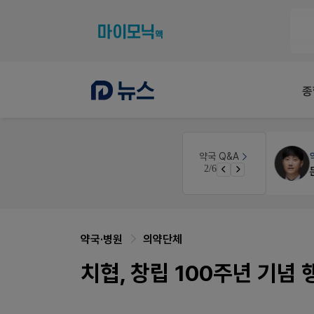
종
약국법률
법무법인 규원
약국 Q&A
3/6
노동자의 날 수당계산은 어떻게 되나요
문의합니다
약국·병원
의약단체
치협, 창립 100주년 기념