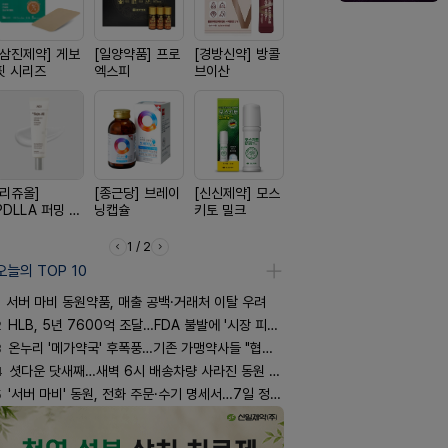
[삼진제약] 게보
[일양약품] 프로
[경방신약] 방콜
[노보노디스크]
[일양약품]
핏 시리즈
엑스피
브이산
위고비
도담 시리즈
[리쥬올]
[종근당] 브레이
[신신제약] 모스
[옵투스] 오에수
[유한양행]
PDLLA 퍼밍 크
닝캡슐
키토 밀크
시리즈
푸라민 파스
림 30ml
리즈
1 / 2
오늘의 TOP 10
서버 마비 동원약품, 매출 공백·거래처 이탈 우려
2
HLB, 5년 7600억 조달…FDA 불발에 '시장 피로감'
3
온누리 '메가약국' 후폭풍…기존 가맹약사들 "협의체 만들자"
4
셧다운 닷새째…새벽 6시 배송차량 사라진 동원 물류센터
5
'서버 마비' 동원, 전화 주문·수기 명세서…7일 정상화 되나