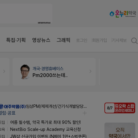
특집·기획
영상뉴스
그래픽
로그인
회원가입
기사제보
약국대출
메디라이프
약국세무
미
약국 개국 대출 어떻게 받아야할지 어렵습니다
임상PM/제제개선/건기식개발담당 채용
알림·공표
모집
여름 필수템, 약국 특가로 최대 90% 할인!
교육
NextBio Scale-up Academy 교육신청
모집
JW샵 신규가입 이벤트 (N페이 1만+스벅쿠폰)