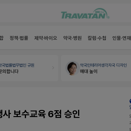
합
정책·법률
제약·바이오
약국·병원
칼럼·수첩
인물·연재
약국인테리어
생각자국 디자인
개국·경영
휴베이스
매대 높이
Pm2000쓰는데..
 행사 보수교육 6점 승인