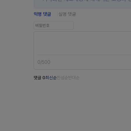
익명 댓글
실명 댓글
0
/
500
댓글
0
최신순
찬성순
반대순