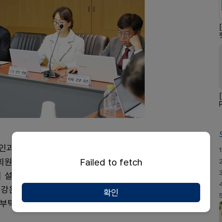
 점수 부여에 대해 논의하고 INDEX, CDC, HODE
1
 회원 보수교육 규정에 의거 6점을 승인했다. 치협은 지
Failed to fetch
 설립 및 운영 규정 최종안을 검토하고, 일부 중복되는
이강운 부회장은 "규정 제정을 시작으로 치과의료감정원
확인
부탁 드린다"고 밝혔다.