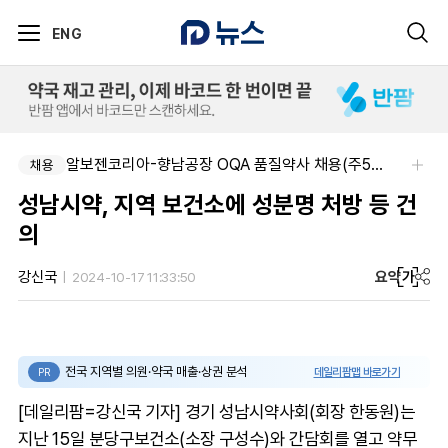
ENG
알보젠코리아-향남공장 OQA 품질약사 채용(주5일/파트타임 가능)
채용
성남시약, 지역 보건소에 성분명 처방 등 건
의
요약
가
강신국
2024-10-17 11:33:50
전국 지역별 의원·약국 매출·상권 분석
데일리팜맵 바로가기
PR
[데일리팜=강신국 기자] 경기 성남시약사회(회장 한동원)는
지난 15일 분당구보건소(소장 구성수)와 간담회를 열고 약무