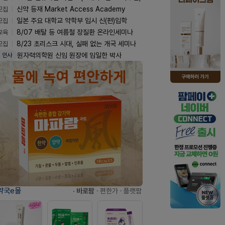
모집
신약 등재 Market Access Academy
모집
일본 주요 대학교 약학부 입시 신(편)입학
교육
8/07 배탈 등 여름철 장질환 온라인세미나
모집
8/23 초리스크 시대, 실패 없는 개국 세미나
원자력의학원 신임 원장에 임일한 박사
인사
약국e몰
· 바로팜
· 편한가
· 플랫팜