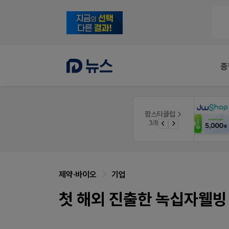
종
몰
약사 전용 온라인몰
팜스타클럽
JW SHOP
3/8
가입 시 50% 할인 쿠폰+적립금까지!
가입 시 네이버 1만포인트 + 스벅쿠폰
제약·바이오
기업
첫 해외 진출한 녹십자웰빙