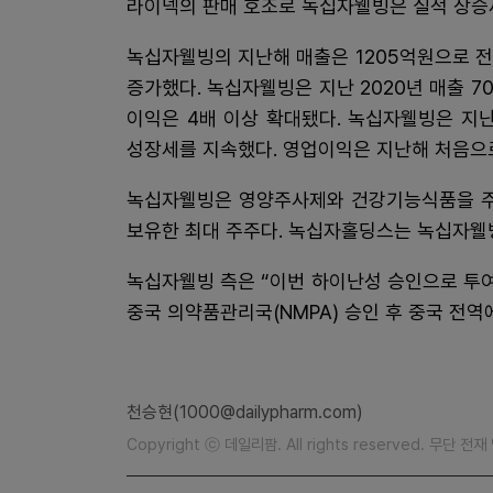
라이넥의 판매 호조로 녹십자웰빙은 실적 상승
녹십자웰빙의 지난해 매출은 1205억원으로 전년
증가했다. 녹십자웰빙은 지난 2020년 매출 70
이익은 4배 이상 확대됐다. 녹십자웰빙은 지난
성장세를 지속했다. 영업이익은 지난해 처음으로
녹십자웰빙은 영양주사제와 건강기능식품을 주력
보유한 최대 주주다. 녹십자홀딩스는 녹십자웰빙의
녹십자웰빙 측은 “이번 하이난성 승인으로 투여
중국 의약품관리국(NMPA) 승인 후 중국 전역
천승현(1000@dailypharm.com)
Copyright ⓒ 데일리팜. All rights reserved. 무단 전