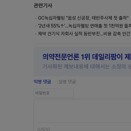
관련기사
GC녹십자웰빙 "음성 신공장, 태반주사제 첫 출하"
'2년새 55%↑'...녹십자웰빙 연매출 첫 1천억원 돌
제약 건기식 자회사 실적 동반부진…비용 감축 안
의약전문언론 1위 데일리팜이 
기사화된 제보내용에 대해서는 소정의 
익명 댓글
실명 댓글
0
/
500