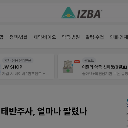
합
정책·법률
제약·바이오
약국·병원
칼럼·수첩
인물·연재
팜노트
팜리쿠르트
이달의 약국 신제품(8월호)
좋아요+의견남기면 쿠폰 증정
퀴즈 참여시 룰렛쿠폰
 태반주사, 얼마나 팔렸나