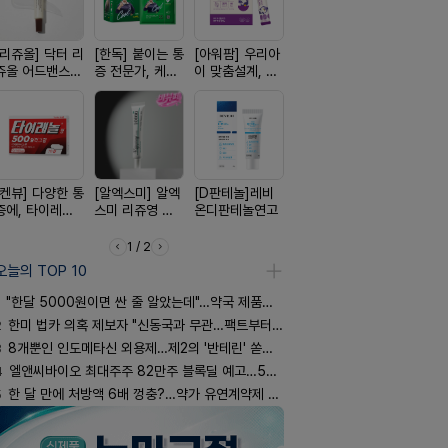
[리쥬올] 닥터 리
[한독] 붙이는 통
[아워팜] 우리아
[레비온]
[흉터치료]
쥬올 어드밴스드
증 전문가, 케토
이 맞춤설계, 바
PDRN+EGF, 레
리페어겔
PDRN 리쥬비네
톱 액티브 플라
로타민 kids 엘
비온RX PDRN
이팅 크림 30ml
스타(쿨) 40매
더베리맛
EGF 크림
[켄뷰] 다양한 통
[알엑스미] 알엑
[D판테놀]레비
[켄뷰] 오리지널
[여드름치료
증에, 타이레놀
스미 리쥬영 울
온디판테놀연고
폼타입, 로게인
크스팟크림
정 500mg 10
트라 PDRN
5%폼에어로졸
정
10000 딥리페
60g
1 / 2
어 크림
오늘의 TOP 10
"한달 5000원이면 싼 줄 알았는데"…약국 제품과 비교해보니
2
한미 법카 의혹 제보자 "신동국과 무관…팩트부터 따져야"
3
8개뿐인 인도메타신 외용제…제2의 '반테린' 쏟아지나
4
엘앤씨바이오 최대주주 82만주 블록딜 예고…500억 규모
5
한 달 만에 처방액 6배 껑충?…약가 유연계약제 착시효과