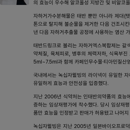
의 효능이 우수해 알코올성 지방간 및 비알코올
자하거가수분해물은 태반 뿐만 아니라 제대(탯줄
톤으로 탈지해 불순물을 제거한 다음 건조시킨
낸 다음 자하거추출물 공정에 사용하는 염산 
태반드링크로 불리는 자하거엑스복합제는 갈색유
약체질, 육체피로, 병후의 체력저하, 식욕부진
5ml~7.5ml과 함께 카페인무수물·티아민질
국내에서는 녹십자웰빙의 라이넥이 유일한 자
유일하게 효능과 안전성을 입증했다.
지난 2006년 식약처는 인태반의약품의 효능
증하는 임상재평가에 착수했다. 당시 임상재평
품만 효능을 인정받고 판매가 허용됐고 나머지
녹십자웰빙은 지난 2005년 일본바이오프로덕