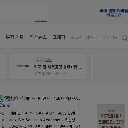
특집·기획
영상뉴스
그래픽
로그인
회원가입
기사제보
E-detail
V-Det
약국 첫 채용공고 0원+'한번 더' 무료 연장
근육통은 오래가니깐!
오래가는 타이레놀 ER
비아핀 
[제뉴원사이언스] 품질관리약사 모집(경력무관)
알림·공표
모집
여름 필수템, 약국 특가로 최대 90% 할인!
교육
NextBio Scale-up Academy 교육신청
모집
JW샵 신규가입 이벤트 (N페이 1만+스벅쿠폰)