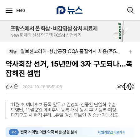
ENG
알보젠코리아-향남공장 OQA 품질약사 채용(주5일/파트타임 가능)
채용
약사회장 선거, 15년만에 3자 구도되나…복
잡해진 셈법
요약
가
김지은
2024-10-18 18:51:06
11월 초 예비후보 등록 앞두고 권영희-김종환 단일화 수순
박영달, 11월 2일 예비후보 등록 개시 동시 후보 등록 예정
다자구도 시 현직 유리…유일 여성 후보인 권 승산 가능성도
전국 지역별 의원·약국 매출·상권 분석
데일리팜맵 바로가기
PR