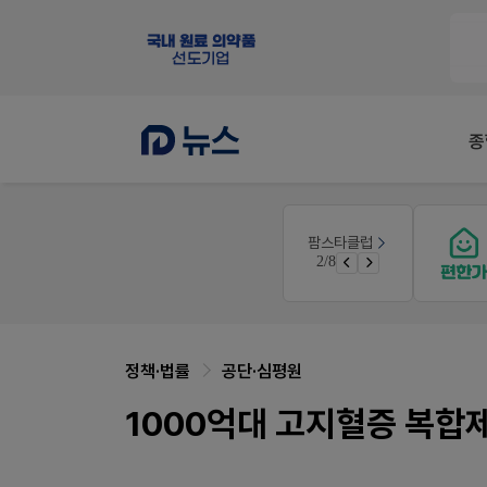
종
팜노트
팜스타클럽
약국 마케팅 성공사례
2/8
좋아요+의견남기면 쿠폰 증정
정책·법률
공단·심평원
1000억대 고지혈증 복합제