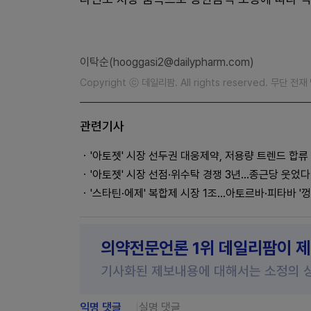
이탁순(hooggasi2@dailypharm.com)
Copyright ⓒ 데일리팜. All rights reserved. 무단 전
관련기사
'아토젯' 시장 선두권 대웅제약, 저용량 트렌드 합류
'아토젯' 시장 선점·위수탁 경쟁 3년...종근당 웃었다
'스타틴·에제' 복합제 시장 1조...아토르바·피타바 '껑
의약전문언론 1위 데일리팜이 
기사화된 제보내용에 대해서는 소정의 
익명 댓글
실명 댓글