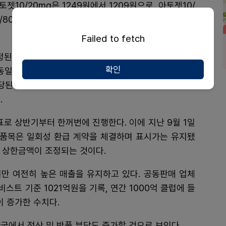
토젯10/20mg은 1249원에서 1209원으로, 아토젯10/
0/80mg은 1434원에서 1387원으로 조정된다. 인하율
Failed to fetch
다. 유형 다 협상 대상은 '유형 가' 또는 '유형 나'에
확인
 동일제품군의 청구액이 이전 청구액보다 60% 이상 증
해당된다. 예상청구액 협상을 진행한 신약 아닌 품목 대부
.
표로 상반기부터 한꺼번에 진행한다. 이에 지난 9월 1일
개 품목은 일회성 환급 계약을 체결하며 표시가는 유지됐
에 상한금액이 조정되는 것이다.
지만 여전히 높은 매출을 유지하고 있다. 공동판매 업체
트 기준 1021억원을 기록, 연간 1000억 클럽에 들
이 증가한 수치다.
국에서 정산 및 반품 부담도 증가할 것으로 보인다.