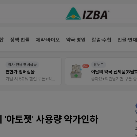
합
정책·법률
제약·바이오
약국·병원
칼럼·수첩
인물·연재
약사 전용 멤버십몰
팜노트
편한가 멤버십몰
이달의 약국 신제품(8월호
가입 시 50% 할인 쿠폰+적립금까지!
좋아요+의견남기면 쿠폰 
 '아토젯' 사용량 약가인하