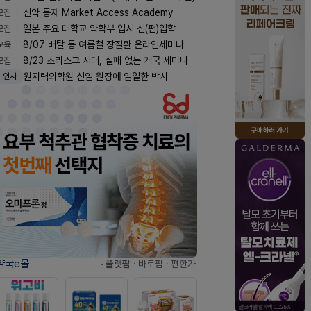
모집
신약 등재 Market Access Academy
모집
일본 주요 대학교 약학부 입시 신(편)입학
교육
8/07 배탈 등 여름철 장질환 온라인세미나
모집
8/23 초리스크 시대, 실패 없는 개국 세미나
강복인 원강팜 사장 차녀(8/23)
화촉
약국e몰
· 플랫팜
· 바로팜
· 편한가