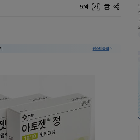
요약
가
기
팜스타클럽