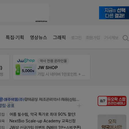
특집·기획
영상뉴스
그래픽
로그인
회원가입
기사제보
약사 전용 온라인몰
E-det
)
JW SHOP
근육통
증정
가입 시 네이버 1만포인트 + 스벅쿠폰
오래가
평택공장 제조관리약사 채용(신입우대)
알림·공표
모집
여름 필수템, 약국 특가로 최대 90% 할인!
교육
NextBio Scale-up Academy 교육신청
모집
JW샵 신규가입 이벤트 (N페이 1만+스벅쿠폰)