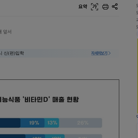
요약
가
배 앞서
시 신(편)입학
자세히보기