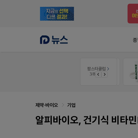
종
약사 전용 멤버십몰
팜스타클럽
듀오락 스탑과 여름철 장질환 대응법
편한가 멤버십몰
3/8
물갈이, 배탈, 설사 환자를 위한 실전 상담&판매 전략
가입 시 50% 할인 쿠폰+적립금까지!
제약·바이오
기업
알피바이오, 건기식 비타민D