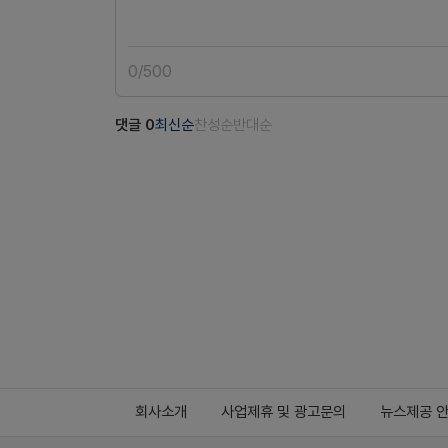
0
/
500
댓글
0
최신순
찬성순
반대순
회사소개
사업제휴 및 광고문의
뉴스제공 