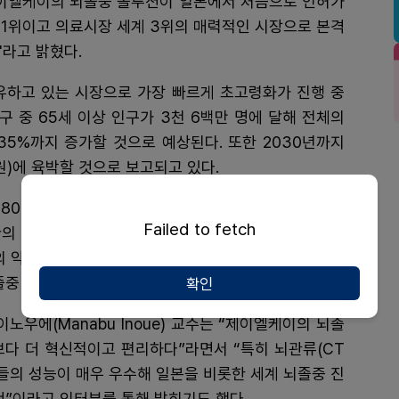
 제이엘케이의 뇌졸중 솔루션이 일본에서 처음으로 인허가
 1위이고 의료시장 세계 3위의 매력적인 시장으로 본격
라고 밝혔다.
유하고 있는 시장으로 가장 빠르게 초고령화가 진행 중
인구 중 65세 이상 인구가 3천 6백만 명에 달해 전체의
 35%까지 증가할 것으로 예상된다. 또한 2030년까지
원)에 육박할 것으로 보고되고 있다.
80%가 60대 이상에서 발병된다. 일본의 경우도 고령
Failed to fetch
의 진단 및 치료 수요도 급증하는 추세로 알려지고 있
구의 약 40%가 뇌졸중을 경험할 것으로 예측되며 폭증하
중 AI 솔루션 등이 큰 성장을 이룰 것으로 전망된다.
확인
노우에(Manabu Inoue) 교수는 “제이엘케이의 뇌졸
보다 더 혁신적이고 편리하다”라면서 “특히 뇌관류(CT
 솔루션들의 성능이 매우 우수해 일본을 비롯한 세계 뇌졸중 진
것”이라고 인터뷰를 통해 밝히기도 했다.