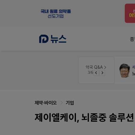
종
원
약국대출
메디라이프
약국 Q&A
3/6
약국 개국 대출 어떻게 받아야할지 어렵습니다
제약·바이오
기업
제이엘케이, 뇌졸중 솔루션 '