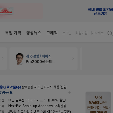
특집·기획
영상뉴스
그래픽
로그인
회원가입
기사제보
개국·경영
휴베이스
약국세무
미
Pm2000쓰는데..
평택공장 제조관리약사 채용(신입우대)
알림·공표
모집
여름 필수템, 약국 특가로 최대 90% 할인!
교육
NextBio Scale-up Academy 교육신청
모집
JW샵 신규가입 이벤트 (N페이 1만+스벅쿠폰)