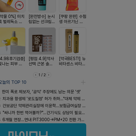
[약물 0%] 터치
[완전방수] 눈시
[쿠팡 완판] 수험
[24H 극강보습]
[구취 96%
훅 벌레독소 흡
림없는 선크림
생 아르기닌 에
소이베베 아토
거] 씹는 고
인기
(SPF50+)
너지 젤리
크림
글
[4.98후기검증]
[평점 4.9]약사
[약국BEST!] 뉴
[올리브베러
[국내최초]
빛나는 피부 오
선택 근본 솔루
비타센스 비타민
Pick] 드링킷 건
디퓨저 천연
브링 세럼
션, 솔티스
흡입기
강음료
피 모키센트
퓨저
1 / 2
오늘의 TOP 10
한미 폭로 제보자, '공익' 주장에도 남는 의문 '셋'
2
치과용 항생제 '로도질정' 허가 취하…"대체 약제 충분"
3
건보공단 약제관리실장에 이윤학…보험급여실장 윤유경
4
"싸니까 한번 먹어볼까?"…건기식도 상담이 필요한 이유
5
6개월 연장…연내 PIT3000→PM+20 전환 가능할까