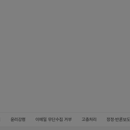
지
윤리강령
이메일 무단수집 거부
고충처리
정정·반론보