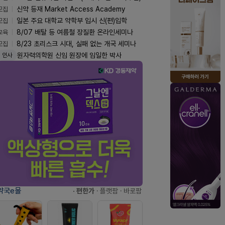
모집
신약 등재 Market Access Academy
모집
일본 주요 대학교 약학부 입시 신(편)입학
교육
8/07 배탈 등 여름철 장질환 온라인세미나
모집
8/23 초리스크 시대, 실패 없는 개국 세미나
원자력의학원 신임 원장에 임일한 박사
인사
약국e몰
· 편한가
· 플랫팜
· 바로팜