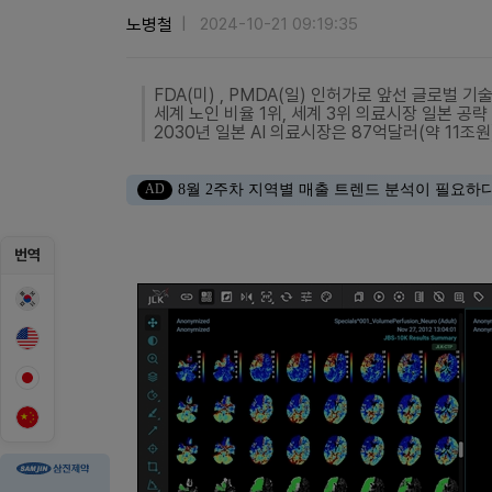
노병철
2024-10-21 09:19:35
FDA(미) , PMDA(일) 인허가로 앞선 글로벌 기
세계 노인 비율 1위, 세계 3위 의료시장 일본 공략
2030년 일본 AI 의료시장은 87억달러(약 11조
AD
8월 2주차 지역별 매출 트렌드 분석이 필요하
번역