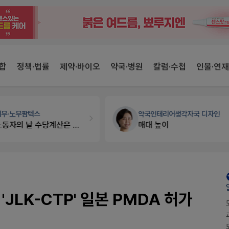
합
정책·법률
제약·바이오
약국·병원
칼럼·수첩
인물·연재
세무·노무
팜텍스
약국인테리어
생각자국 디자인
노동자의 날 수당계산은 어떻게 되나요
매대 높이
JLK-CTP' 일본 PMDA 허가