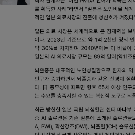
회사 관계자는 "이번 PMDA 인허가 획득은
를 획득한 사례”라면서 “일본은 노인비율 세계
적인 일본 의료시장의 진출에 청신호가 켜졌다"
일본 의료 시장은 세계적으로 큰 잠재력을 보
이다. 2023년 기준으로 약 1억 2천만 명의 
약 30%를 차지하며 2040년에는 이 비율이
일본의 AI 의료시장 규모는 89억 달러(약11조
뇌졸중은 대표적인 노인성질환으로 환자의 약 
인구가 증가하면서 뇌졸중과 같은 신경계 질환
다. 日 총무성에 따르면 향후 65세 이상 인
는 수요를 충족시킬 수 있는 혁신적 도구로 뇌졸
최근 방한한 일본 국립 뇌심혈관 센터 마나부 이
중 AI 솔루션은 기존 일본에 소개된 솔루션들
A, PWI), 확산강조(DWI), 뇌출혈(ICH)
단 시장에서 크게 사용되는 게임 체인저가 될 