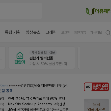
특집·기획
영상뉴스
그래픽
로그인
회원가입
기사제보
약사 전용 온라인몰
팜노
JW SHOP
약국 
입 시 50% 할인 쿠폰+적립금까지!
가입 시 네이버 1만포인트 + 스벅쿠폰
좋아요
병원영업(MR) 채용연계형 인턴(신입사원) 모집 공고
알림·공표
모집
여름 필수템, 약국 특가로 최대 90% 할인!
교육
NextBio Scale-up Academy 교육신청
모집
JW샵 신규가입 이벤트 (N페이 1만+스벅쿠폰)