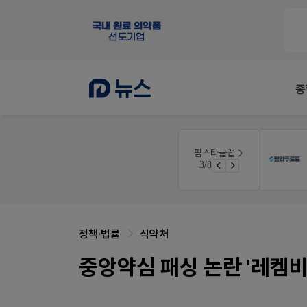
종
팜리쿠르트
팜스타클럽
니깐!
약국 첫 채용공고 0원+'한번 더' 무료 연장
3/8
 ER
퀴즈 참여시 룰렛쿠폰
정책·법률
식약처
중앙약심 패싱 논란 '레켐비'