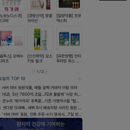
[노보노디스크]
[경방신약] 방콜
[일양약품] 프로
[종근당] 브레이
[리쥬올]
위고비
브이산
엑스피
닝캡슐
PDLLA 퍼
림 30ml
[옵투스] 오에수
[신신제약] 모스
[유한양행] 안티
[신신제약] 아렉
[동성제약]
시리즈
키토 밀크
푸라민 파스 시
스마일드
환 F정
리즈
1 / 2
오늘의 TOP 10
서버 마비 동원약품, 매출 공백·거래처 이탈 우려
2
HLB, 5년 7600억 조달…FDA 불발에 '시장 피로감'
3
온누리 '메가약국' 후폭풍…기존 가맹약사들 "협의체 만들자"
4
셧다운 닷새째…새벽 6시 배송차량 사라진 동원 물류센터
5
'서버 마비' 동원, 전화 주문·수기 명세서…7일 정상화 되나