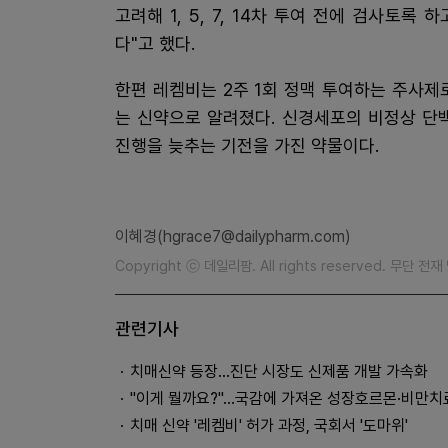
고려해 1, 5, 7, 14차 투여 전에 검사토
다"고 했다.
한편 레켐비는 2주 1회 정맥 투여하는 주사제
는 신약으로 알려졌다. 신경세포의 비정상 단
진행을 늦추는 기전을 가진 약물이다.
이혜경(hgrace7@dailypharm.com)
Copyright ⓒ 데일리팜. All rights reserved. 무단 전
관련기사
치매신약 등장...진단 시장도 신제품 개발 가속화
"이게 뭘까요?"...국감에 가져온 성장호르몬·비만
치매 신약 '레켐비' 허가 과정, 국회서 '도마위'