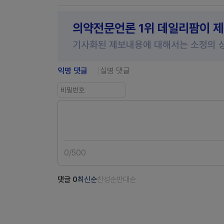
의약전문언론 1위 데일리팜이 
기사화된 제보내용에 대해서는 소정의 
익명 댓글
실명 댓글
0
/
500
댓글
0
최신순
찬성순
반대순