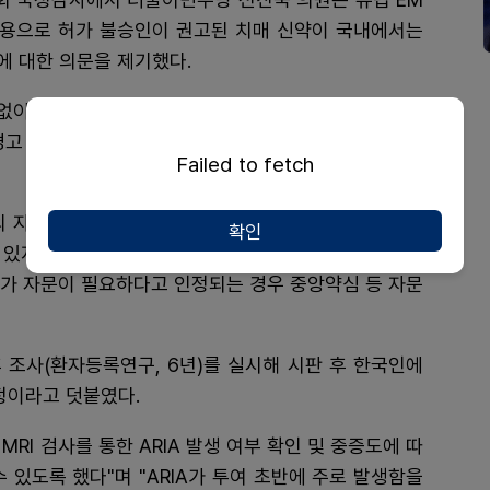
작용으로 허가 불승인이 권고된 치매 신약이 국내에서는
에 대한 의문을 제기했다.
없이 허가가 이뤄졌다"며 "이 약은 미국 FDA 자문회의
경고 문구를 표시했고, 유럽은 허가를 보류했다"고 지적
Failed to fetch
의 자문에 응하기 위한 중앙약심을 두도록 하고 있으나,
확인
있지는 않다"며 "조건부(3상 임상시험결과 추후 제출)
문가 자문이 필요하다고 인정되는 경우 중앙약심 등 자문
 조사(환자등록연구, 6년)를 실시해 시판 후 한국인에
정이라고 덧붙였다.
MRI 검사를 통한 ARIA 발생 여부 확인 및 중증도에 따
수 있도록 했다"며 "ARIA가 투여 초반에 주로 발생함을