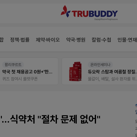
합
정책·법률
제약·바이오
약국·병원
칼럼·수첩
인물·연재
온라인세미나
약사 전용 멤버십몰
듀오락 스탑과 여름철 장질환 대응법
편한가 멤버십몰
물갈이, 배탈, 설사 환자를 위한 실전 상담&판매 전략
가
...식약처 "절차 문제 없어"