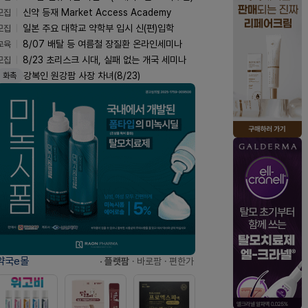
모집
신약 등재 Market Access Academy
모집
일본 주요 대학교 약학부 입시 신(편)입학
교육
8/07 배탈 등 여름철 장질환 온라인세미나
모집
8/23 초리스크 시대, 실패 없는 개국 세미나
강복인 원강팜 사장 차녀(8/23)
화촉
약국e몰
· 플랫팜
· 바로팜
· 편한가