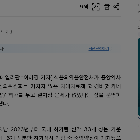
요약
가
약심 개최
미나
사전 신청하기
[데일리팜=이혜경 기자] 식품의약품안전처가 중앙약사
심의위원회를 거치지 않은 치매치료제 '레켐비(레카네
맙)' 허가를 두고 절차상 문제가 없었다는 점을 분명히
했다.
지난 2023년부터 국내 허가된 신약 33개 성분 가운
데, 6개 성분만 허가심사 과정 중 중앙약심이 개최됐으