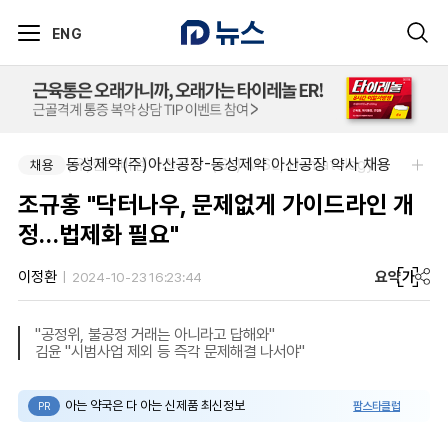
ENG
동성제약(주)아산공장-동성제약 아산공장 약사 채용
(유)한국비엠에스제약-(Sr.) MSL, Hematology (Permanent)
채용
채용
조규홍 "닥터나우, 문제없게 가이드라인 개
정…법제화 필요"
요약
가
이정환
2024-10-23 16:23:44
"공정위, 불공정 거래는 아니라고 답해와"
김윤 "시범사업 제외 등 즉각 문제해결 나서야"
아는 약국은 다 아는 신제품 최신정보
팜스타클럽
PR