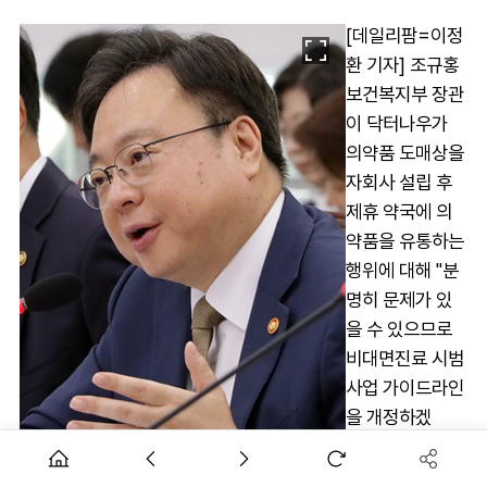
[데일리팜=이정
환 기자] 조규홍
보건복지부 장관
이 닥터나우가
의약품 도매상을
자회사 설립 후
제휴 약국에 의
약품을 유통하는
행위에 대해 "분
명히 문제가 있
을 수 있으므로
비대면진료 시범
사업 가이드라인
을 개정하겠
다"고 답했다.