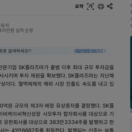
요약
가
자유치
 흑자전환 실적 순항
료로 검색하세요!!
데일리팜맵 바로가기
 전문기업 SK플라즈마가 출범 이후 최대 규모 투자금을
성사시키며 투자 재원을 확보했다. SK플라즈마는 지난해
양상이다. 혈액제제의 해외 시장 진출도 속도를 내고 있
00억원 규모의 제3자 배정 유상증자를 결정했다. SK플
이비케이씨혁신성장 사모투자 합자회사를 대상으로 기
0호 유한회사를 대상으로 383만3334주를 발행하고 한
 41만6667주를 취득한다. 발행되는 신주는 보통