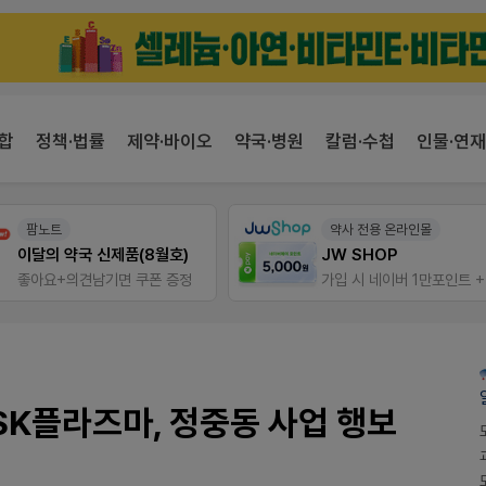
합
정책·법률
제약·바이오
약국·병원
칼럼·수첩
인물·연재
팜노트
약사 전용 온라인몰
이달의 약국 신제품(8월호)
JW SHOP
좋아요+의견남기면 쿠폰 증정
SK플라즈마, 정중동 사업 행보