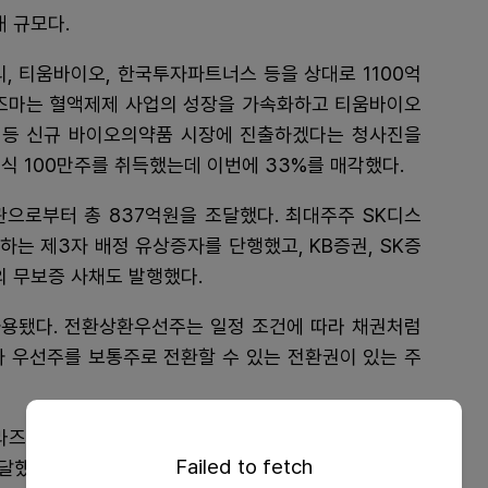
 규모다.
리, 티움바이오, 한국투자파트너스 등을 상대로 1100억
라즈마는 혈액제제 사업의 성장을 가속화하고 티움바이오
 등 신규 바이오의약품 시장에 진출하겠다는 청사진을
식 100만주를 취득했는데 이번에 33%를 매각했다.
관으로부터 총 837억원을 조달했다. 최대주주 SK디스
하는 제3자 배정 유상증자를 단행했고, KB증권, SK증
의 무보증 사채도 발행했다.
용됐다. 전환상환우선주는 일정 조건에 따라 채권처럼
과 우선주를 보통주로 전환할 수 있는 전환권이 있는 주
즈마는 2019년부터 2022년까지 4년 연속 적자를 기
Failed to fetch
 달했다. 하지만 지난해 70억원의 영업이익을 내며 5년