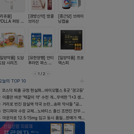
[리쥬올]
[경방신약] 방콜
[종근당] 브레이
[옵투스] 오에수
[삼진제약]
PDLLA 퍼밍 크
브이산
닝캡슐
시리즈
핏 시리즈
림 30ml
[일양약품] 도담
[유한양행] 안티
[일양약품] 프로
[노보노디스크]
[신신제약]
도담 시리즈
푸라민 파스 시
엑스피
위고비
스마일드
리즈
1 / 2
오늘의 TOP 10
코스닥 퇴출 규정 현실화…바이오헬스 8곳 '경고등'
2
이름만 바꾼 '택갈이 약' 수천 개…무색한 '1+3 생동'
3
거리로 번진 잠실역 약국 논란…송파 약사들 "공공성 훼손"
4
먼디파마 수장 교체...노바티스 출신 조연진 전무 내정
5
마운자로 12.5·15mg 입고 동시 품절…판매가 책정 고심