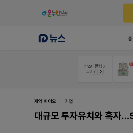
종
몰
온라인세미나
팜스타클럽
듀오락 스탑과 여름철 장질환 대응법
3/8
가입 시 50% 할인 쿠폰+적립금까지!
물갈이, 배탈, 설사 환자를 위한 실전 상담&판매 전략
제약·바이오
기업
대규모 투자유치와 흑자...