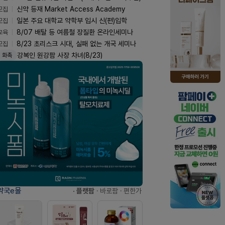
모집
신약 등재 Market Access Academy
모집
일본 주요 대학교 약학부 입시 신(편)입학
교육
8/07 배탈 등 여름철 장질환 온라인세미나
모집
8/23 초리스크 시대, 실패 없는 개국 세미나
강복인 원강팜 사장 차녀(8/23)
화촉
약국e몰
· 플랫팜
· 바로팜
· 편한가