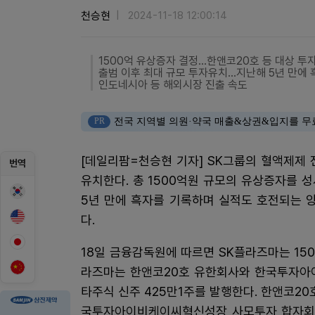
천승현
2024-11-18 12:00:14
1500억 유상증자 결정...한앤코20호 등 대상 투
출범 이후 최대 규모 투자유치...지난해 5년 만에
인도네시아 등 해외시장 진출 속도
PR
전국 지역별 의원·약국 매출&상권&입지를 무
[데일리팜=천승현 기자] SK그룹의 혈액제제
번역
유치한다. 총 1500억원 규모의 유상증자를 
5년 만에 흑자를 기록하며 실적도 호전되는 
다.
18일 금융감독원에 따르면 SK플라즈마는 15
라즈마는 한앤코20호 유한회사와 한국투자아
타주식 신주 425만1주를 발행한다. 한앤코2
국투자아이비케이씨혁신성장 사모투자 합자회사는