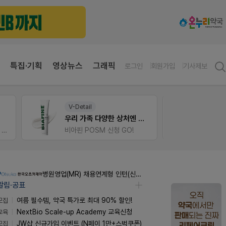
특집·기획
영상뉴스
그래픽
로그인
회원가입
기사제보
V-Detail
팜리
우리 가족 다양한 상처엔 비아핀!
가입 시 네이버 1만포인트 + 스벅쿠폰
비아핀 POSM 신청 GO!
퀴즈 
병원영업(MR) 채용연계형 인턴(신입사원) 모집 공고
알림·공표
모집
여름 필수템, 약국 특가로 최대 90% 할인!
교육
NextBio Scale-up Academy 교육신청
모집
JW샵 신규가입 이벤트 (N페이 1만+스벅쿠폰)