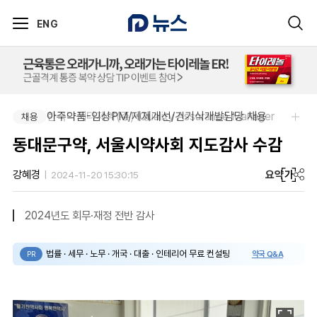
ENG
아주약품-임상PM/제제개선/건기식개발담당 채용
한국다케다제약(주)-Quality Assurance Manager
채용
채용
동대문구약, 서울시약사회 지도감사 수감
요약
가
강혜경
2024-11-20 15:30:15
2024년도 회무·재정 전반 감사
법률 · 세무 · 노무 · 개국 · 대출 · 인테리어 무료 컨설팅
약국 Q&A
PR