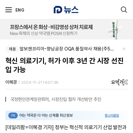
ENG
동성제약(주)아산공장-동성제약 아산공장 약사 채용
알보젠코리아-향남공장 OQA 품질약사 채용(주5일/파트타임 가능)
채용
채용
혁신 의료기기, 허가 이후 3년 간 시장 선진
입 가능
요약
가
이혜경
2024-11-21 14:07:36
국정현안관계장관회의, 시장진입 절차 개선방안 추진
아는 약국은 다 아는 신제품 최신정보
팜스타클럽
PR
[데일리팜=이혜경 기자] 정부는 혁신적 의료기기 산업 발전과