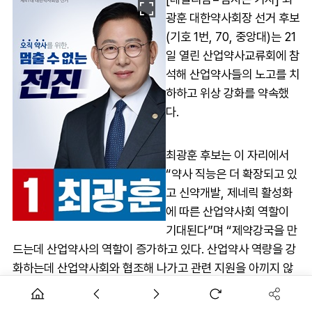
광훈 대한약사회장 선거 후보
(기호 1번, 70, 중앙대)는 21
일 열린 산업약사교류회에 참
석해 산업약사들의 노고를 치
하하고 위상 강화를 약속했
다.
최광훈 후보는 이 자리에서
“약사 직능은 더 확장되고 있
고 신약개발, 제네릭 활성화
에 따른 산업약사회 역할이
기대된다”며 “제약강국을 만
드는데 산업약사의 역할이 증가하고 있다. 산업약사 역량을 강
화하는데 산업약사회와 협조해 나가고 관련 지원을 아끼지 않
겠다”고 말했다.