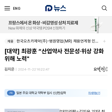
ENG
한국오츠카제약(주)-병원영업(MR) 채용연계형 인턴(신입사원) 모집 공고
채용
[대약] 최광훈 “산업약사 전문성·위상 강화
위해 노력"
요약
가
김지은
2024-11-22 16:22:47
일본 주요 대학교 약학부 입시 신(편)입학
자세히보기
PR
[데일리팜=김지은 기자] 최