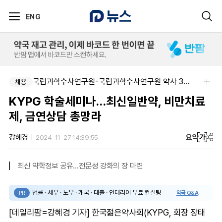
ENG
국립과학수사연구원-국립과학수사연구원 약사 3명 채용
채용
KYPG 학술세미나…최신일반약, 비만치료
제, 금연상담 총망라
요약
가
강혜경
2024-11-27 14:39:55
최신 약학정보 공유…전문성 강화의 장 마련
법률 · 세무 · 노무 · 개국 · 대출 · 인테리어 무료 컨설팅
약국 Q&A
PR
[데일리팜=강혜경 기자] 한국젊은약사회(KYPG, 회장 장태