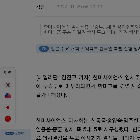
김진구
2024-11-29 06:20:09
한미사이언스 임시주총 무승부…내년 정기주총까
한미약품 주총 의결권 행사 두고 "대표 직권 행사" 
PR
일본 주요 대학교 약학부 한국인 특별 전형 입
번역
[데일리팜=김진구 기자] 한미사이언스 임시주
이 무승부로 마무리되면서 한미그룹 경영권 
불가피해졌다.
한미사이언스 이사회는 신동국·송영숙·임주현 
임종윤·종훈 형제 측 5대 5로 재구성됐다. 
요 의사결정을 두고 이사회가 결정을 내리지 