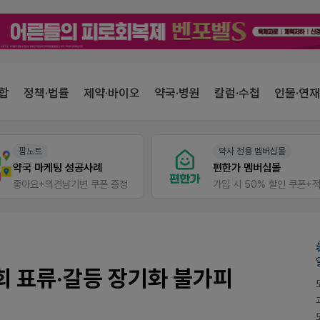
합
정책·법률
제약·바이오
약국·병원
칼럼·수첩
인물·연재
약사 전용 멤버십몰
약사 전용 온라인몰
편한가 멤버십몰
JW SHOP
가입 시 50% 할인 쿠폰+적립금까지!
회 표류·갈등 장기화 불가피