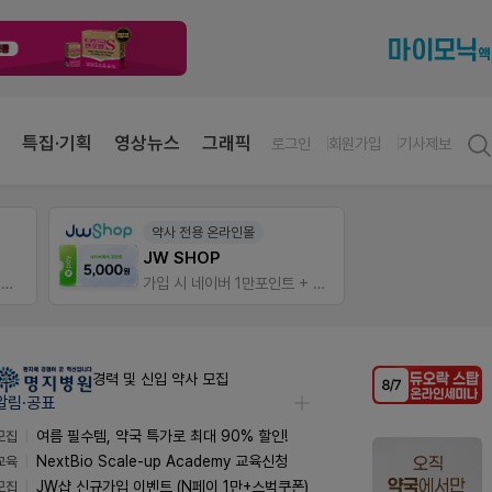
특집·기획
영상뉴스
그래픽
로그인
회원가입
기사제보
팜노트
V-Det
이달의 약국 신제품(8월호)
가입 시 네이버 1만포인트 + 스벅쿠폰
좋아요+의견남기면 쿠폰 증정
비아핀 
경력 및 신입 약사 모집
알림·공표
모집
여름 필수템, 약국 특가로 최대 90% 할인!
교육
NextBio Scale-up Academy 교육신청
모집
JW샵 신규가입 이벤트 (N페이 1만+스벅쿠폰)