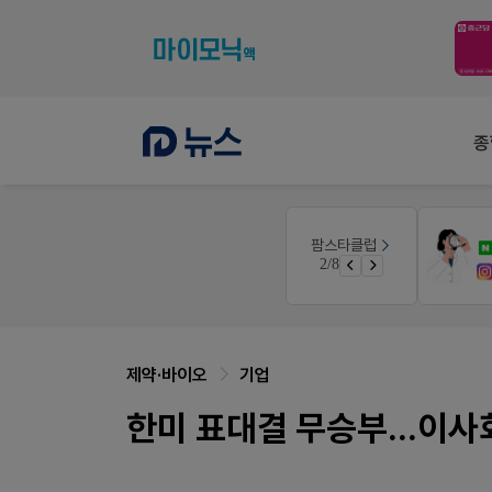
종
팜노트
팜스타클럽
약국 첫 채용공고 0원+'한번 더' 무료 연장
약국 마케팅 성공사례
3/8
쿠폰
좋아요+의견남기면 쿠폰 증정
제약·바이오
기업
한미 표대결 무승부...이사