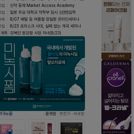
모집
신약 등재 Market Access Academy
모집
일본 주요 대학교 약학부 입시 신(편)입학
교육
8/07 배탈 등 여름철 장질환 온라인세미나
모집
8/23 초리스크 시대, 실패 없는 개국 세미나
강복인 원강팜 사장 차녀(8/23)
화촉
약국e몰
· 플랫팜
· 편한가
· 바로팜