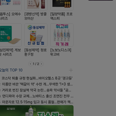
[옵투스] 오에수
[경방신약] 방콜
[일양약품] 프로
[일양약품] 도담
[리쥬올]
시리즈
브이산
엑스피
도담 시리즈
PDLLA 퍼
림 30ml
[삼진제약] 게보
[동성제약] 정로
[노보노디스크]
[신신제약] 모스
[신신제약]
핏 시리즈
환 F정
위고비
키토 밀크
스마일드
1 / 2
오늘의 TOP 10
코스닥 퇴출 규정 현실화…바이오헬스 8곳 '경고등'
2
이름만 바꾼 '택갈이 약' 수천 개…무색한 '1+3 생동'
3
거리로 번진 잠실역 약국 논란…송파 약사들 "공공성 훼손"
4
먼디파마 수장 교체...노바티스 출신 조연진 전무 내정
5
마운자로 12.5·15mg 입고 동시 품절…판매가 책정 고심