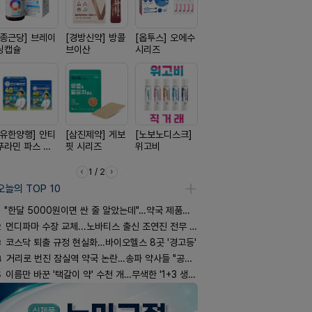
[종근당] 브레이
[경방신약] 방콜
[옵투스] 오에수
[일양약품] 도담
[리쥬올]
닝캡슐
브이산
시리즈
도담 시리즈
PDLLA 퍼
림 30ml
[유한양행] 안티
[삼진제약] 게보
[노보노디스크]
[동성제약] 정로
[일양약품]
푸라민 파스 시
핏 시리즈
위고비
환 F정
엑스피
리즈
1 / 2
오늘의 TOP 10
"한달 5000원이면 싼 줄 알았는데"…약국 제품과 비교해보니
2
먼디파마 수장 교체...노바티스 출신 조연진 전무 내정
3
코스닥 퇴출 규정 현실화…바이오헬스 8곳 '경고등'
4
거리로 번진 잠실역 약국 논란…송파 약사들 "공공성 훼손"
5
이름만 바꾼 '택갈이 약' 수천 개…무색한 '1+3 생동'