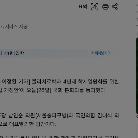
요약
가
의료서비스 제공"
시 신(편)입학
자세히보기
=이정환 기자] 물리치료학과 4년제 학제일원화를 위한
 개정안'이 오늘(28일) 국회 본회의를 통과했다.
당 남인순 의원(서울송파구병)과 국민의힘 김대식 의
으로 대표발의한 법안이다.