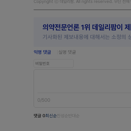
Copyright ⓒ 데일리팜. All rights reserved. 무단 전
의약전문언론 1위 데일리팜이 
기사화된 제보내용에 대해서는 소정의 
익명 댓글
실명 댓글
0
/
500
댓글
0
최신순
찬성순
반대순