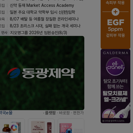
모집
신약 등재 Market Access Academy
모집
일본 주요 대학교 약학부 입시 신(편)입학
교육
8/07 배탈 등 여름철 장질환 온라인세미나
모집
8/23 초리스크 시대, 실패 없는 개국 세미나
지오영그룹 2026년 임원승진(8/3)
인사
약국e몰
· 플랫팜
· 바로팜
· 편한가