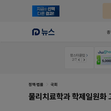
종
약사 전용 멤버십몰
팜스타클럽
편한가 멤버십몰
2/7
가입 시 50% 할인 쿠폰+적립금까지!
정책·법률
국회
물리치료학과 학제일원화 