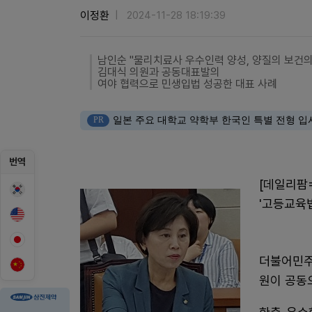
이정환
2024-11-28 18:19:39
남인순 "물리치료사 우수인력 양성, 양질의 보건
김대식 의원과 공동대표발의
여야 협력으로 민생입법 성공한 대표 사례
PR
일본 주요 대학교 약학부 한국인 특별 전형 입
번역
[데일리팜
'고등교육법
더불어민주
원이 공동