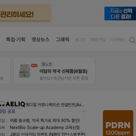
특집·기획
영상뉴스
그래픽
로그인
회원가입
기사제보
팜노트
V-Det
이달의 약국 신제품(8월호)
증정
좋아요+의견남기면 쿠폰 증정
비아핀 
메디컬 커뮤니케이션 컨설턴트(Associate) / 메디컬라이터 채용
알림·공표
모집
여름 필수템, 약국 특가로 최대 90% 할인!
교육
NextBio Scale-up Academy 교육신청
모집
JW샵 신규가입 이벤트 (N페이 1만+스벅쿠폰)