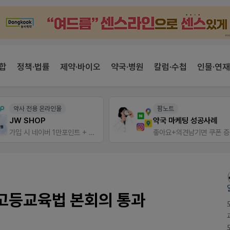
합
정책·법률
제약·바이오
약국·병원
칼럼·수첩
인물·연재
약사 전용 온라인몰
팜노트
JW SHOP
약국 마케팅 성공사례
가입 시 네이버 1만포인트 + 스벅쿠폰
좋아요+의견남기면 쿠폰 
고등교육법 본회의 통과