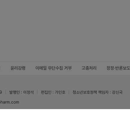
지
윤리강령
이메일 무단수집 거부
고충처리
정정·반론보
9
발행인 : 이정석
편집인 : 가인호
청소년보호정책 책임자 : 강신국
ypharm.com
 받을 수 있습니다.