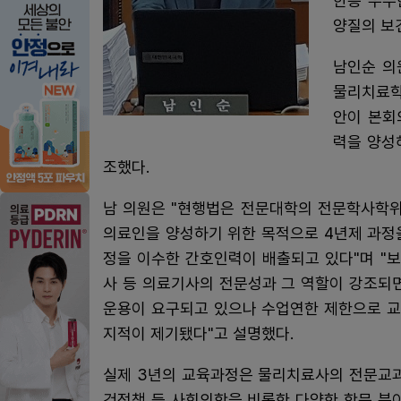
한층 우수
양질의 보
남인순 의
물리치료학
안이 본회
력을 양성
조했다.
남 의원은 "현행법은 전문대학의 전문학사학위
의료인을 양성하기 위한 목적으로 4년제 과정
정을 이수한 간호인력이 배출되고 있다"며 "
사 등 의료기사의 전문성과 그 역할이 강조되
운용이 요구되고 있으나 수업연한 제한으로 교
지적이 제기됐다"고 설명했다.
실제 3년의 교육과정은 물리치료사의 전문교과
건정책 등 사회의학을 비롯한 다양한 학문 분