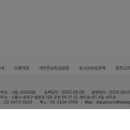
안내
이용약관
개인정보취급방침
청소년보호정책
법적고
번호 : 서울,아00048
등록일자 : 2005.09.09
발행일자 : 2005.09.0
주소 : 서울시 송파구 법원로 128 문정 SK V1 GL 메트로시티 A동 401호
 : 02-3473-0833
팩스 : 02-3434-0169
Mail :
dailypharm@dail
리팜의 모든 콘텐츠(기사)를 무단 사용하는 것은 저작권법에 저촉되며, 법적 제재를
pyright © Dailypharm1999-2026,All rights reserved.