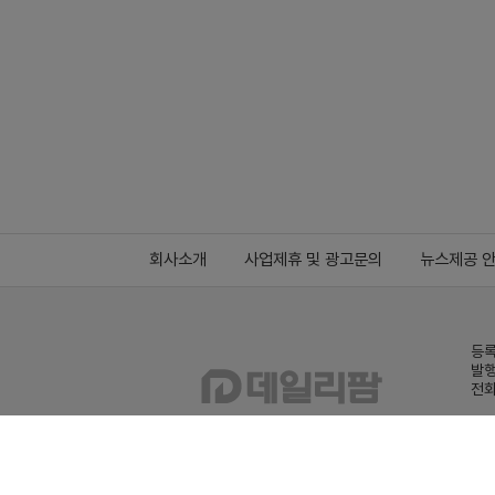
회사소개
사업제휴 및 광고문의
뉴스제공 
등록
발행
전화
데일
Family site
co