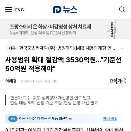
ENG
한국오츠카제약(주)-병원영업(MR) 채용연계형 인턴(신입사원) 모집 공고
채용
사용범위 확대 절감액 3530억원..."기준선
50억원 적용해야"
요약
가
이혜경
2024-11-29 14:27:16
한은아 교수, 제도 성과평가·개선방안 연구 발표
협상 대상 약제 선정 기준 조정, 협상 운영 개선 필요
아는 약국은 다 아는 신제품 최신정보
팜스타클럽
PR
[데일리팜=이혜경 기자] 건강보험공단이 사용범위 확대 협상