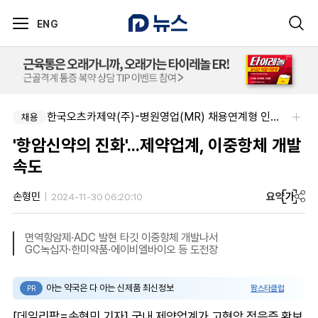
ENG
한국오츠카제약(주)-병원영업(MR) 채용연계형 인턴(신입사원) 모집 공고
채용
'항암신약의 진화'...제약업계, 이중항체 개발
속도
요약
가
손형민
2024-11-30 06:20:10
면역항암제·ADC 발현 타깃 이중항체 개발나서
GC녹십자·한미약품·에이비엘바이오 등 도전장
아는 약국은 다 아는 신제품 최신정보
팜스타클럽
PR
[데일리팜=손형민 기자] 국내 제약업계가 고형암 적응증 확보