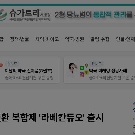
합
정책·법률
제약·바이오
약국·병원
칼럼·수첩
인물·연재
팜노트
팜노트
이달의 약국 신제품(8월호)
약국 마케팅 성공사례
좋아요+의견남기면 쿠폰 증정
좋아요+의견남기면 쿠폰 증
 복합제 '라베칸듀오' 출시