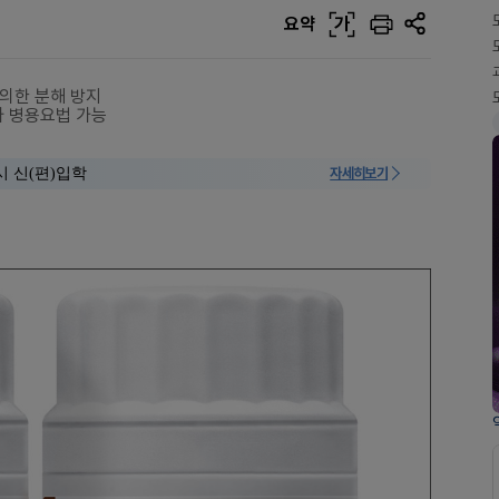
요약
가
의한 분해 방지
자 병용요법 가능
시 신(편)입학
자세히보기