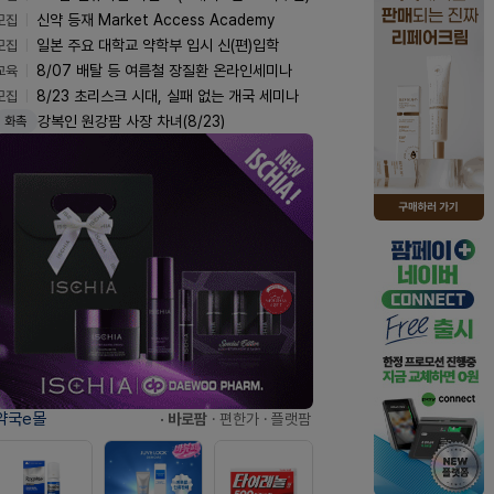
모집
신약 등재 Market Access Academy
모집
일본 주요 대학교 약학부 입시 신(편)입학
교육
8/07 배탈 등 여름철 장질환 온라인세미나
모집
8/23 초리스크 시대, 실패 없는 개국 세미나
강복인 원강팜 사장 차녀(8/23)
화촉
약국e몰
· 바로팜
· 편한가
· 플랫팜