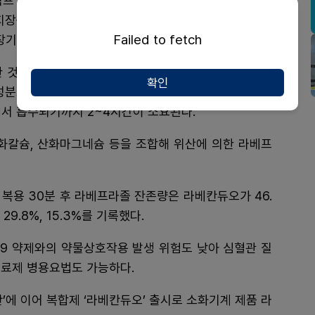
프 억제제(PPI) 라베프라졸과 제산제 탄산수소나트륨
이지장궤양 △미란성 또는 궤양성 위식도역류질환 △위식
Failed to fetch
기간 유지 요법 등이다.
한 것이 특징이다. 복용 후 약 30분 만에 증상을 완화한
확인
성분으로 쓰이는 ‘칼륨 경쟁적 위산 분비 억제제(P-CA
내에서 흡수되기까지 2~4시간이 소요된다.
칼슘, 산화마그네슘 등을 조합해 위산에 의한 라베프
복용 30분 후 라베프라졸 잔존량은 라베칸듀오가 46.
9.8%, 15.3%를 기록했다.
19 약제와의 약물상호작용 발생 위험도 낮아 심혈관 질
분 치료제 병용요법도 가능하다.
’에 이어 복합제 ‘라베칸듀오’ 출시로 소화기계 제품 라