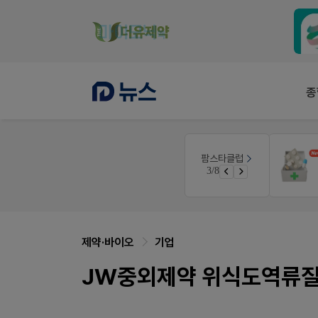
종
팜리쿠르트
팜스타클럽
듀오락 스탑과 여름철 장질환 대응법
약국 첫 채용공고 0원+'한번 더' 무료 연장
3/8
물갈이, 배탈, 설사 환자를 위한 실전 상담&판매 전략
퀴즈 참여시 룰렛쿠폰
제약·바이오
기업
JW중외제약 위식도역류질환