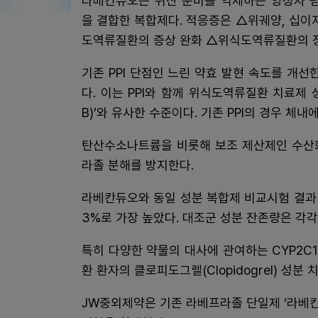
라베칸듀오는 위산 분비를 억제하는 양성자 펌
을 결합한 복합제다. 적응증은 △위궤양, 십
도역류질환의 증상 완화 △위식도역류질환의 장
기존 PPI 단점인 느린 약효 발현 속도를 개선
다. 이는 PPI와 함께 위식도역류질환 치료제 
B)’와 유사한 수준이다. 기존 PPI의 경우 체
탄산수소나트륨을 비롯해 보조 제산제인 수산화
라졸 분해를 방지한다.
라베칸듀오와 동일 성분 복합제 비교시험 결과 
3%로 가장 높았다. 대조군 성분 잔존량은 각각 2
특히 다양한 약물의 대사에 관여하는 CYP2C
환 환자의 클로피도그렐(Clopidogrel) 성
JW중외제약은 기존 라베프라졸 단일제 ‘라베칸