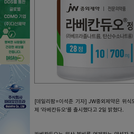
[데일리팜=이석준 기자] JW중외제약은 위식도
제 ‘라베칸듀오’를 출시했다고 2일 밝혔다.