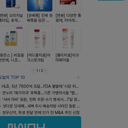
[켄뷰] 오리지널
[쥬베룩] 진짜 쥬
[켄뷰] 다양한 통
[한독] 붙이는 통
[레비온]
폼타입, 로게인
베룩을 담은 약
증에, 타이레놀
증 전문가, 케토
PDRN+EG
5%폼에어로졸
국전용 PDLLA
정 500mg 10
톱 액티브 플라
비온RX P
60g
크림
정
스타(쿨) 40매
EGF 크림
[휴온스 ] 비듬을
[여드름치료]아
[흉터치료]아크
[알엑스미] 알엑
[아워팜] 
한번에, 니조랄
크스팟크림
리페어겔
스미 리쥬영 울
이 맞춤설계
2%액
트라 PDRN
로타민 kid
10000 딥리페
더베리맛
1 / 2
어 크림
오늘의 TOP 10
HLB, 5년 7600억 조달…FDA 불발에 '시장 피로감'
2
온누리 '메가약국' 후폭풍…기존 가맹약사들 "협의체 만들자"
3
'서버 마비' 동원, 전화 주문·수기 명세서…7일 정상화 되나
4
셧다운 닷새째…새벽 6시 배송차량 사라진 동원 물류센터
5
정우신약, 회생 한달 만에 인가 전 M&A 추진 신청