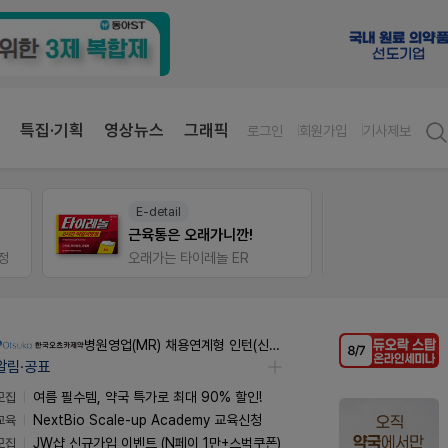
특집·기획
영상뉴스
그래픽
로그인
회원가입
기사제보
E-detail
약사 
근육통은 오래가니깐!
JW S
정
오래가는 타이레놀 ER
병원영업(MR) 채용연계형 인턴(신입사원) 모집 공고
알림·공표
모집
여름 필수템, 약국 특가로 최대 90% 할인!
교육
NextBio Scale-up Academy 교육신청
모집
JW샵 신규가입 이벤트 (N페이 1만+스벅쿠폰)