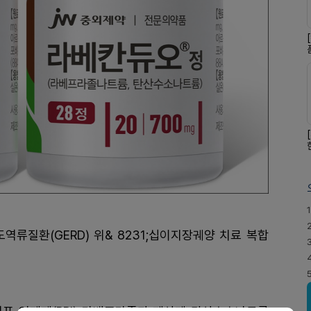
1
역류질환(GERD) 위& 8231;십이지장궤양 치료 복합