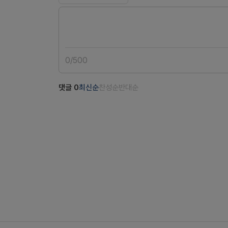
0
/
500
댓글
0
최신순
찬성순
반대순