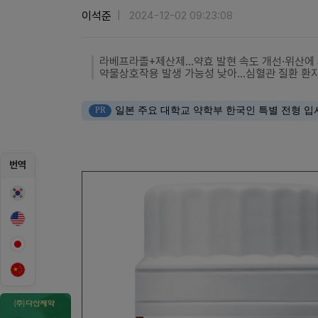
이석준
2024-12-02 09:23:08
라베프라졸+제산제…약효 발현 속도 개선·위산에 
약물상호작용 발생 가능성 낮아…심혈관 질환 환
PR
일본 주요 대학교 약학부 한국인 특별 전형 입
번역