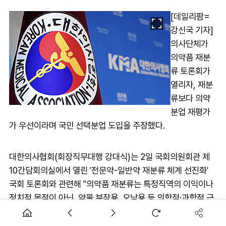
[데일리팜=
강신국 기자]
의사단체가
의약품 재분
류 토론회가
열리자, 재분
류보다 의약
분업 재평가
가 우선이라며 국민 선택분업 도입을 주장했다.
대한의사협회(회장직무대행 강대식)는 2일 국회의원회관 제
10간담회의실에서 열린 '전문약-일반약 재분류 체계 선진화'
국회 토론회와 관련해 "의약품 재분류는 특정직역의 이익이나
정치적 목적이 아닌, 약물 부작용, 오남용 등 의학적·과학적 근
거를 기반으로 환자의 건강권 수호에 최우선 가치를 두고 판단
해야 한다"며 "의약품 재분류는 보건의료 최고 전문가이자 환