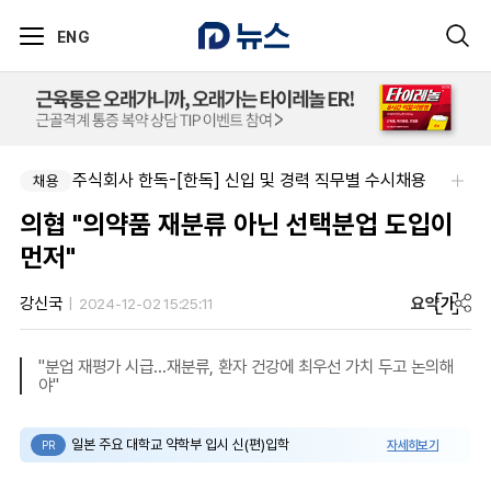
ENG
주식회사 한독-[한독] 신입 및 경력 직무별 수시채용
채용
의협 "의약품 재분류 아닌 선택분업 도입이
먼저"
요약
가
강신국
2024-12-02 15:25:11
"분업 재평가 시급...재분류, 환자 건강에 최우선 가치 두고 논의해
야"
일본 주요 대학교 약학부 입시 신(편)입학
자세히보기
PR