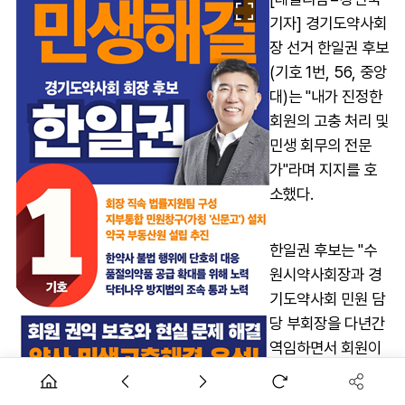
기자] 경기도약사회
장 선거 한일권 후보
(기호 1번, 56, 중앙
대)는 "내가 진정한
회원의 고충 처리 및
민생 회무의 전문
가"라며 지지를 호
소했다.
한일권 후보는 "수
원시약사회장과 경
기도약사회 민원 담
당 부회장을 다년간
역임하면서 회원이
무엇을 원하는지,
약사회란 조직이 회