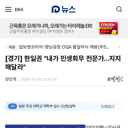
ENG
알보젠코리아-향남공장 OQA 품질약사 채용(주5일/파트타임 가능)
SK 바이오팜 (주)-[SK바이오팜] 각 부문 신입/경력 구성원 영입
채용
채용
[경기] 한일권 "내가 민생회무 전문가...지지
해달라"
요약
가
강신국
2024-12-02 20:41:31
일본 주요 대학교 약학부 입시 신(편)입학
자세히보기
PR
[데일리팜=강신국