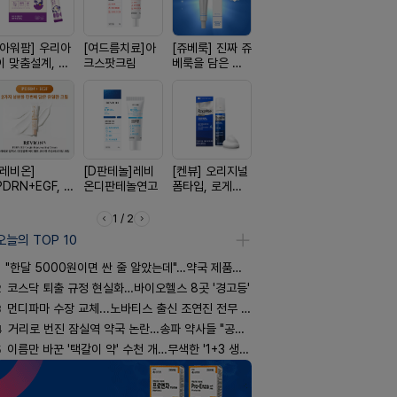
[아워팜] 우리아
[여드름치료]아
[쥬베룩] 진짜 쥬
[한독] 붙이는 통
[켄뷰] 다양
이 맞춤설계, 바
크스팟크림
베룩을 담은 약
증 전문가, 케토
증에, 타이
로타민 kids 엘
국전용 PDLLA
톱 액티브 플라
정 500mg
더베리맛
크림
스타(쿨) 40매
정
[레비온]
[D판테놀]레비
[켄뷰] 오리지널
[휴온스 ] 비듬을
[흉터치료]
PDRN+EGF, 레
온디판테놀연고
폼타입, 로게인
한번에, 니조랄
리페어겔
비온RX PDRN
5%폼에어로졸
2%액
EGF 크림
60g
1 / 2
오늘의 TOP 10
"한달 5000원이면 싼 줄 알았는데"…약국 제품과 비교해보니
2
코스닥 퇴출 규정 현실화…바이오헬스 8곳 '경고등'
3
먼디파마 수장 교체...노바티스 출신 조연진 전무 내정
4
거리로 번진 잠실역 약국 논란…송파 약사들 "공공성 훼손"
5
이름만 바꾼 '택갈이 약' 수천 개…무색한 '1+3 생동'