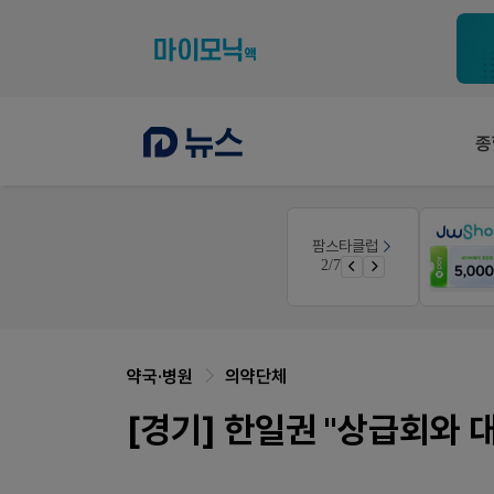
종
약사 전용 온라인몰
팜스타클럽
니깐!
JW SHOP
3/7
 ER
가입 시 네이버 1만포인트 + 스벅쿠폰
약국·병원
의약단체
[경기] 한일권 "상급회와 