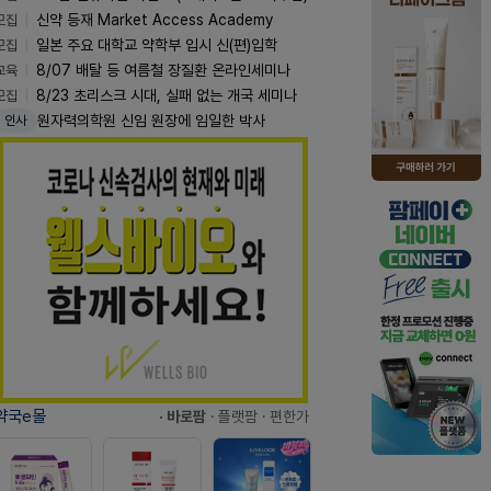
모집
신약 등재 Market Access Academy
모집
일본 주요 대학교 약학부 입시 신(편)입학
교육
8/07 배탈 등 여름철 장질환 온라인세미나
모집
8/23 초리스크 시대, 실패 없는 개국 세미나
원자력의학원 신임 원장에 임일한 박사
인사
약국e몰
· 바로팜
· 플랫팜
· 편한가