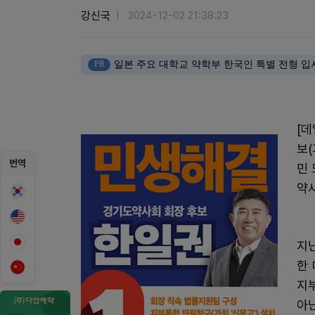
강신국
2024-12-02 21:38:23
PR
일본 주요 대학교 약학부 한국인 특별 전형 입
[
보(
번역
민 
약
지난
한
지
아