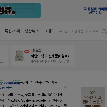
특집·기획
영상뉴스
그래픽
로그인
회원가입
기사제보
팜리쿠르트
팜노
)
약국 첫 채용공고 0원+'한번 더' 무료 연장
약국 
정
퀴즈 참여시 룰렛쿠폰
좋아요
동성제약 아산공장 약사 채용
알림·공표
모집
여름 필수템, 약국 특가로 최대 90% 할인!
교육
NextBio Scale-up Academy 교육신청
모집
JW샵 신규가입 이벤트 (N페이 1만+스벅쿠폰)