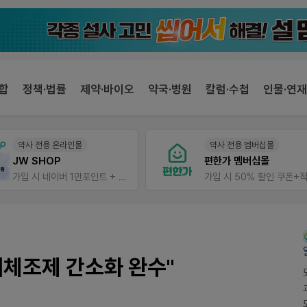
합
정책·법률
제약·바이오
약국·병원
칼럼·수첩
인물·연재
약사 전용 멤버십몰
팜노트
편한가 멤버십몰
이달의 약국 신제품(8월호
가입 시 50% 할인 쿠폰+적립금까지!
좋아요+의견남기면 쿠폰 증
대체조제 간소화 완수"