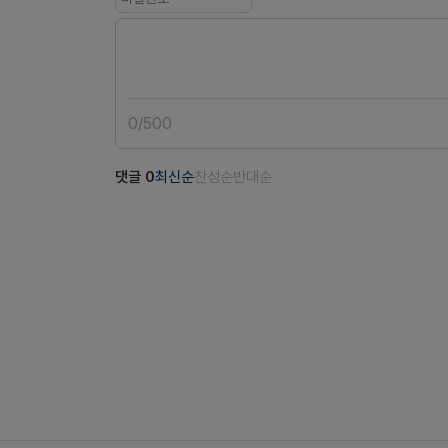
0
/
500
댓글
0
최신순
찬성순
반대순