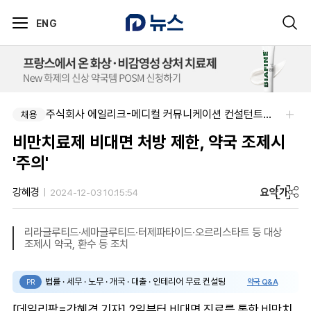
ENG
주식회사 에일리크-메디컬 커뮤니케이션 컨설턴트(Associate) / 메디컬라이터 채용
채용
비만치료제 비대면 처방 제한, 약국 조제시
'주의'
요약
가
강혜경
2024-12-03 10:15:54
리라글루티드·세마글루티드·터제파타이드·오르리스타트 등 대상
조제시 약국, 환수 등 조치
법률 · 세무 · 노무 · 개국 · 대출 · 인테리어 무료 컨설팅
약국 Q&A
PR
[데일리팜=강혜경 기자] 2일부터 비대면 진료를 통한 비만치