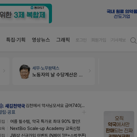
특집·기획
영상뉴스
그래픽
로그인
회원가입
기사제보
약국인테리어
생각자국 디자인
약국대출
메
매대 높이
김천에서 약사님모셔요 급여740(퇴직금선지급시실수령800),KTXSRT김천구미역있음
알림·공표
모집
여름 필수템, 약국 특가로 최대 90% 할인!
교육
NextBio Scale-up Academy 교육신청
모집
JW샵 신규가입 이벤트 (N페이 1만+스벅쿠폰)