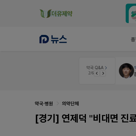
종
인
약국법률
법무법인 규원
약국 Q&A
3/6
경단녀요건중 근로스득원천징수액
문의합니다
약국·병원
의약단체
[경기] 연제덕 "비대면 진