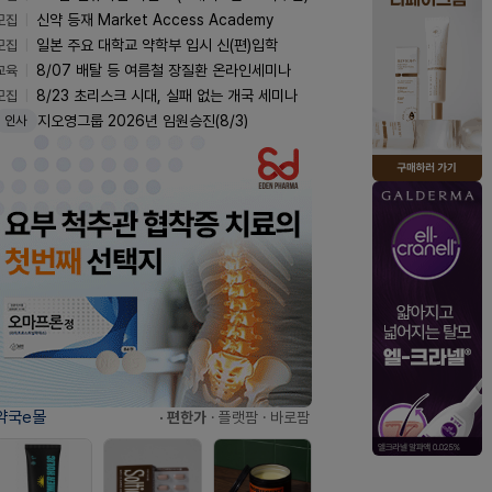
모집
신약 등재 Market Access Academy
모집
일본 주요 대학교 약학부 입시 신(편)입학
교육
8/07 배탈 등 여름철 장질환 온라인세미나
모집
8/23 초리스크 시대, 실패 없는 개국 세미나
지오영그룹 2026년 임원승진(8/3)
인사
약국e몰
· 편한가
· 플랫팜
· 바로팜