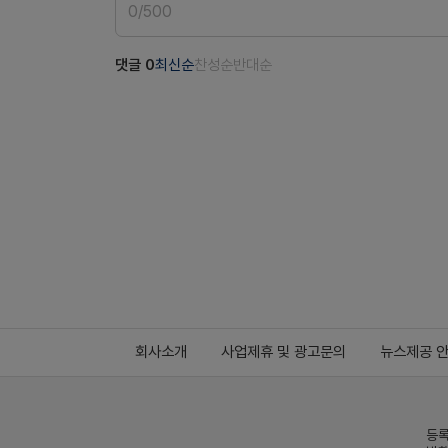
0
/
500
댓글
0
최신순
찬성순
반대순
회사소개
사업제휴 및 광고문의
뉴스제공 
등록