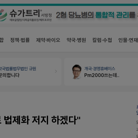
합
정책·법률
제약·바이오
약국·병원
칼럼·수첩
인물·연재
개국·경영
휴베이스
세무·노무
팜텍스
Pm2000쓰는데..
노동자의 날 수당계산은 어떻게 되나요
료 법제화 저지 하겠다"