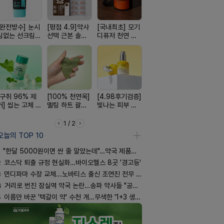
[완전방수] 눈시
[평점 4.9]약사
[국내최초] 모기
[약물 0%] 터치
[쿠팡 완판]
림없는 선크림
선택 근본 솔루
디퓨저 천연 계
훅 벌레독소 흡
생 아르기닌
(SPF50+)
션, 솔티스
피 모키센트 디
인기
너지 젤리
퓨저
[구취 96% 제
[100% 천연옥]
[4.98후기검증]
[24H 극강보습]
[올리브베
거] 씹는 고체 가
멜팅 하트 괄사
빛나는 피부 오
소이베베 아토
Pick] 드링
글
마사지기
브링 세럼
크림
강음료
1 / 2
오늘의 TOP 10
"한달 5000원이면 싼 줄 알았는데"…약국 제품과 비교해보니
2
코스닥 퇴출 규정 현실화…바이오헬스 8곳 '경고등'
3
먼디파마 수장 교체...노바티스 출신 조연진 전무 내정
4
거리로 번진 잠실역 약국 논란…송파 약사들 "공공성 훼손"
5
이름만 바꾼 '택갈이 약' 수천 개…무색한 '1+3 생동'