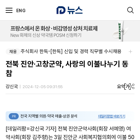
ENG
주식회사 한독-[한독] 신입 및 경력 직무별 수시채용
채용
전북 진안·고창군약, 사랑의 이불나누기 동
참
요약
가
강신국
2024-12-05 09:31:55
전국 지역별 의원·약국 매출·상권 분석
데일리팜맵 바로가기
PR
[데일리팜=강신국 기자] 전북 진안군약사회(회장 서예영) 여
약사회(회장 김주향)는 3일 진안군 사회복지협의회에 이불 50