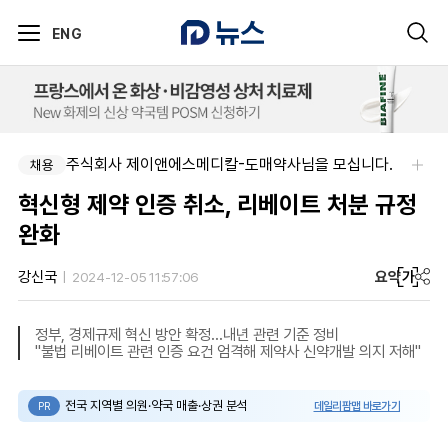
ENG
주식회사 제이앤에스메디칼-도매약사님을 모십니다.
채용
혁신형 제약 인증 취소, 리베이트 처분 규정
완화
요약
가
강신국
2024-12-05 11:57:06
정부, 경제규제 혁신 방안 확정...내년 관련 기준 정비
"불법 리베이트 관련 인증 요건 엄격해 제약사 신약개발 의지 저해"
전국 지역별 의원·약국 매출·상권 분석
데일리팜맵 바로가기
PR