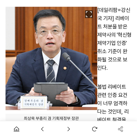
[데일리팜=강신
국 기자] 리베이
트 처분을 받은
제약사의 '혁신형
제약기업 인증'
취소 기준이 완
화될 것으로 보
인다.
불법 리베이트
관련 인증 요건
이 너무 엄격하
다는 것인데, 리
최상목 부총리 겸 기획재정부 장관
베이트 척결을
내건 기존 정부
방침과는 동떨어지는 것 아니냐는 비판도 나올 것으로 전망된