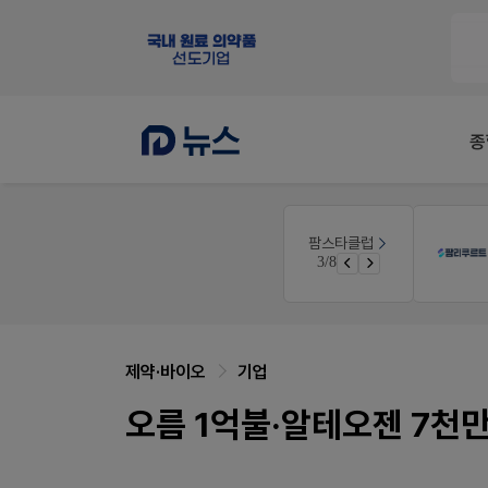
종
V-Detail
팜스타클럽
듀오락 스탑과 여름철 장질환 대응법
우리 가족 다양한 상처엔 비아핀!
3/8
물갈이, 배탈, 설사 환자를 위한 실전 상담&판매 전략
비아핀 POSM 신청 GO!
제약·바이오
기업
오름 1억불·알테오젠 7천