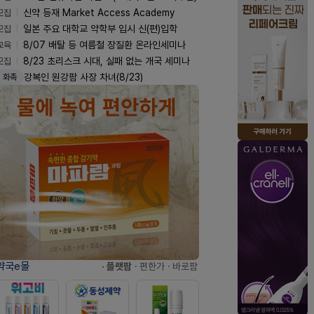
모집
신약 등재 Market Access Academy
모집
일본 주요 대학교 약학부 입시 신(편)입학
교육
8/07 배탈 등 여름철 장질환 온라인세미나
모집
8/23 초리스크 시대, 실패 없는 개국 세미나
강복인 원강팜 사장 차녀(8/23)
화촉
약국e몰
· 플랫팜
· 편한가
· 바로팜