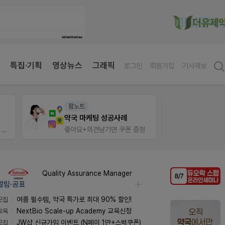
특집·기획
영상뉴스
그래픽
로그인
회원가입
기사제보
팜노트
팜노
약국 마케팅 성공사례
이달의
가입 시 네이버 1만포인트 + 스벅쿠폰
좋아요+의견남기면 쿠폰 증정
좋아요
Quality Assurance Manager
알림·공표
모집
여름 필수템, 약국 특가로 최대 90% 할인!
교육
NextBio Scale-up Academy 교육신청
모집
JW샵 신규가입 이벤트 (N페이 1만+스벅쿠폰)