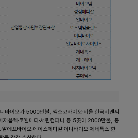
바이오가 5000만불, 엑소코바이오·비올·한국비엔씨
이저옵텍·코웰메디·서린컴퍼니 등 5곳이 2000만불, 동
오·알에프바이오·에이스메디칼·이니바이오·제네톡스·한
의탑을 각각 수상했다.