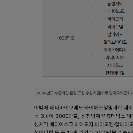
2024년도 수출의탑·훈장·표창 수상기업(자료 한국무역협회)
이밖에 메타바이오메드·와이에스생명과학·제이디
등 3곳이 3000만불, 삼천당제약·휴메딕스·레
성제약·메디이스크·바이오지·바이오템·알바이
청메디컬 등 등 10개 기업이 1000만불 수출