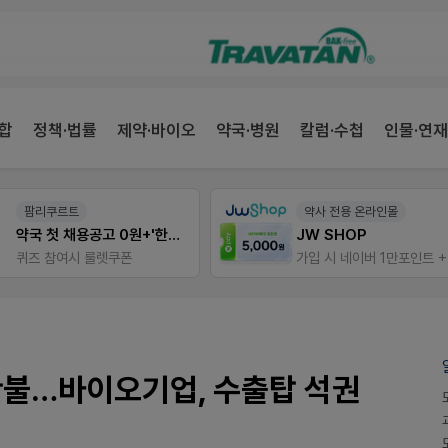
합
정책·법률
제약·바이오
약국·병원
칼럼·수첩
인물·연재
팜리쿠르트
약사 전용 온라인몰
약국 첫 채용공고 0원+'한번 더' 무료 연장
JW SHOP
퀴즈 참여시 룰렛쿠폰
만불…바이오기업, 수출탑 석권