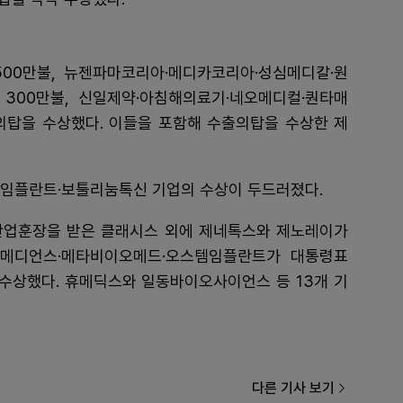
00만불, 뉴젠파마코리아·메디카코리아·성심메디칼·원
300만불, 신일제약·아침해의료기·네오메디컬·퀀타매
의탑을 수상했다. 이들을 포함해 수출의탑을 수상한 제
·임플란트·보툴리눔톡신 기업의 수상이 두드러졌다.
산업훈장을 받은 클래시스 외에 제네톡스와 제노레이가
·메디언스·메타비이오메드·오스템임플란트가 대통령표
수상했다. 휴메딕스와 일동바이오사이언스 등 13개 기
다른 기사 보기