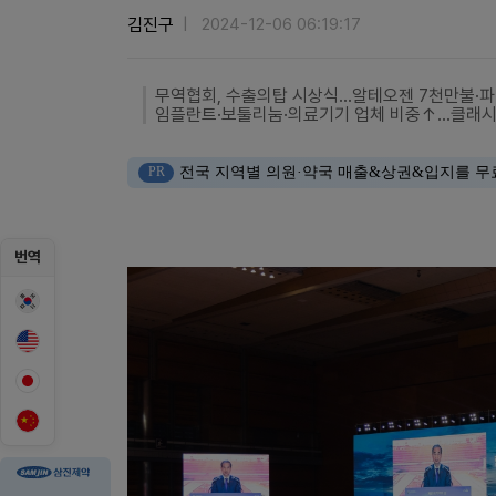
김진구
2024-12-06 06:19:17
무역협회, 수출의탑 시상식…알테오젠 7천만불·
임플란트·보툴리눔·의료기기 업체 비중↑…클래시스
PR
전국 지역별 의원·약국 매출&상권&입지를 무
번역