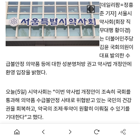
[데일리팜=정흥
준 기자] 서울시
약사회(회장 직
무대행 황미경)
는 더불어민주당
김윤 국회의원이
대표 발의한 수
급불안정 의약품 등에 대한 성분명처방 권고 약사법 개정안에
환영 입장을 밝혔다.
오늘(5일) 시약사회는 “이번 약사법 개정안이 조속히 국회를
통과해 의약품 수급불안정 사태로 위협받고 있는 국민의 건강
권을 회복하고, 약국의 조제·투약이 원활히 이뤄질 수 있기를
기대한다”고 했다.
시약사회가 2년간 끊임없이 성분명처방 제도화를 위한 방안을
발굴해 제시하고, 국회를 끈질기게 두드린 결과라는 것.