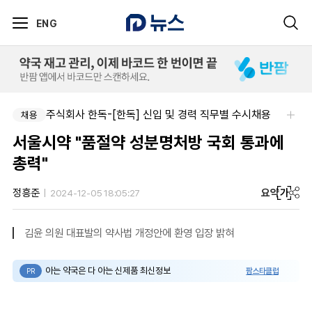
ENG
주식회사 한독-[한독] 신입 및 경력 직무별 수시채용
주식회사 제이앤에스메디칼-도매약사님을 모십니다.
채용
채용
서울시약 "품절약 성분명처방 국회 통과에
총력"
요약
가
정흥준
2024-12-05 18:05:27
김윤 의원 대표발의 약사법 개정안에 환영 입장 밝혀
아는 약국은 다 아는 신제품 최신정보
팜스타클럽
PR