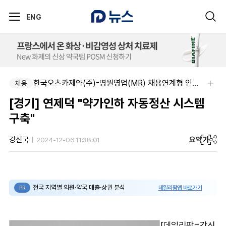
ENG
아주약품-평택공장 제조관리약사 채용(신입우대)
한국오츠카제약(주)-병원영업(MR) 채용연계형 인턴(신입사원) 모집 공고
채용
채용
[경기] 연제덕 "약가인하 자동정산 시스템
구축"
요약
가
강신국
2024-12-06 11:38:01
전국 지역별 의원·약국 매출·상권 분석
데일리팜맵 바로가기
PR
[데일리팜=강신