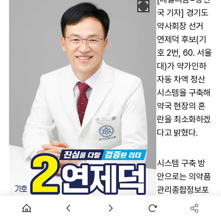
국 기자] 경기도
약사회장 선거
연제덕 후보(기
호 2번, 60. 서울
대)가 약가인하
자동 차액 정산
시스템을 구축해
약국 현장의 혼
란을 최소화하겠
다고 밝혔다.
시스템 구축 방
안으로는 의약품
관리종합정보포
털(KPIS)이 보
유하고 있는 의