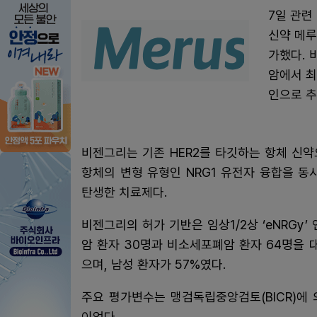
7일 관련
신약 메루
가했다. 
암에서 최
인으로 추
비젠그리는 기존 HER2를 타깃하는 항체 신약으
항체의 변형 유형인 NRG1 유전자 융합을 
탄생한 치료제다.
비젠그리의 허가 기반은 임상1/2상 ‘eNRGy’
암 환자 30명과 비소세포폐암 환자 64명을 
으며, 남성 환자가 57%였다.
주요 평가변수는 맹검독립중앙검토(BICR)에 
이었다.