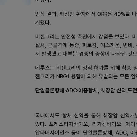
임상 결과, 췌장암 환자에서 ORR은 40%를 나
계됐다.
비젠그리는 안전성 측면에서 강점을 보였다. 
설사, 근골격계 통증, 피로감, 메스꺼움, 변비
서 발생했고 대부분 경증의 증상이 나타난 것으
메루스는 비젠그리의 정식 허가를 위해 확증 임
젠그리가 NRG1 융합에 의해 유발되는 모든 암
단일클론항체·ADC·이중항체, 췌장암 신약 도
국내에서도 항체 신약을 통해 췌장암 신약개
있다. 프레스티지바이오, 리가켐바이오, 에이
압타머사이언스 등이 단일클론항체, ADC, 