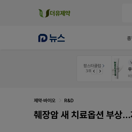
종
V-Detail
팜스타클럽
공사례
우리 가족 다양한 상처엔 비아핀!
3/8
면 쿠폰 증정
비아핀 POSM 신청 GO!
제약·바이오
R&D
췌장암 새 치료옵션 부상…