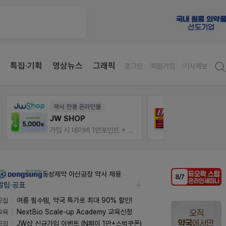
특집·기획
영상뉴스
그래픽
로그인
회원가입
기사제보
E-detail
팜리
근육통은 오래가니깐!
가입 시 네이버 1만포인트 + 스벅쿠폰
오래가는 타이레놀 ER
퀴즈 
동성제약 아산공장 약사 채용
알림·공표
모집
여름 필수템, 약국 특가로 최대 90% 할인!
교육
NextBio Scale-up Academy 교육신청
모집
JW샵 신규가입 이벤트 (N페이 1만+스벅쿠폰)