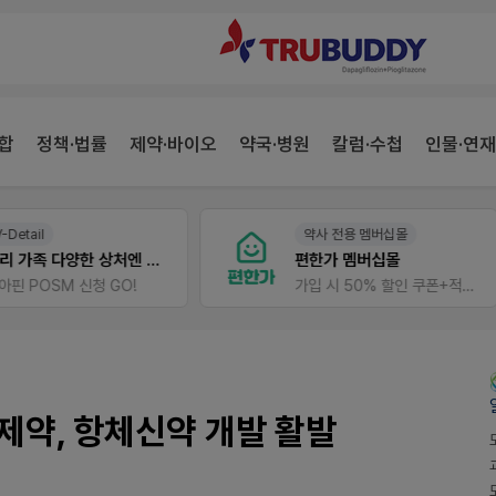
합
정책·법률
제약·바이오
약국·병원
칼럼·수첩
인물·연재
약사 전용 멤버십몰
약사 전용 온라인몰
편한가 멤버십몰
JW SHOP
가입 시 50% 할인 쿠폰+적립금까지!
제약, 항체신약 개발 활발