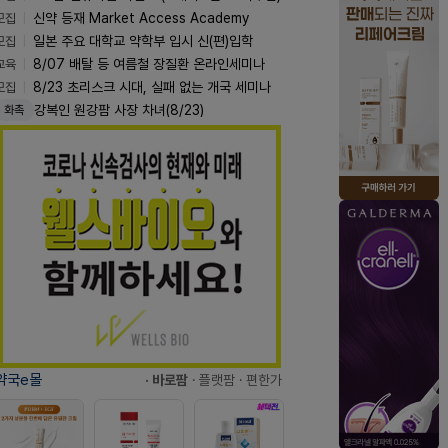
모집
신약 등재 Market Access Academy
모집
일본 주요 대학교 약학부 입시 신(편)입학
교육
8/07 배탈 등 여름철 장질환 온라인세미나
모집
8/23 초리스크 시대, 실패 없는 개국 세미나
강복인 원강팜 사장 차녀(8/23)
화촉
약국e몰
· 바로팜
· 플랫팜
· 편한가