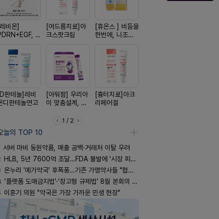
[레비온]
[여드름치료]아
[휴온스 ] 비듬을
[한독] 붙이는 통
[켄뷰] 다양
PDRN+EGF, 레
크스팟크림
한번에, 니조랄
증 전문가, 케토
증에, 타이
비온RX PDRN
2%액
톱 액티브 플라
정 500mg
EGF 크림
스타(쿨) 40매
정
[D판테놀]레비
[아워팜] 우리아
[흉터치료]아크
[리쥬올] 닥터 리
[알엑스미]
온디판테놀연고
이 맞춤설계, 바
리페어겔
쥬올 어드밴스드
스미 리쥬영
로타민 kids 엘
PDRN 리쥬비네
트라 PDR
더베리맛
이팅 크림 30ml
10000 딥
1 / 2
어 크림
오늘의 TOP 10
서버 마비 동원약품, 매출 공백·거래처 이탈 우려
2
HLB, 5년 7600억 조달…FDA 불발에 '시장 피로감'
3
온누리 '메가약국' 후폭풍…기존 가맹약사들 "협의체 만들자"
4
'플랫폼 도매금지법'·'창고형 규제법' 8월 본회의 통과 기류
5
이훈기 의원 "약국은 가장 가까운 민생 현장"