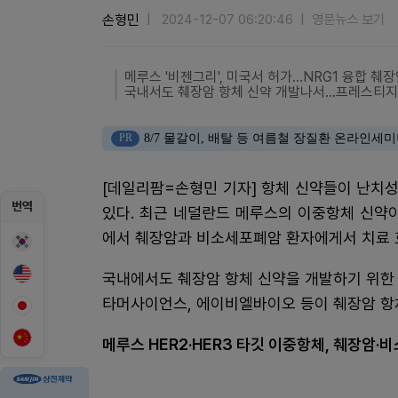
손형민
2024-12-07 06:20:46
영문뉴스 보기
메루스 '비젠그리', 미국서 허가…NRG1 융합 췌
국내서도 췌장암 항체 신약 개발나서…프레스티지
PR
8/7 물갈이, 배탈 등 여름철 장질환 온라인세
[데일리팜=손형민 기자] 항체 신약들이 난치
번역
있다. 최근 네덜란드 메루스의 이중항체 신약
에서 췌장암과 비소세포폐암 환자에게서 치료 
국내에서도 췌장암 항체 신약을 개발하기 위한
타머사이언스, 에이비엘바이오 등이 췌장암 항
메루스 HER2·HER3 타깃 이중항체, 췌장암