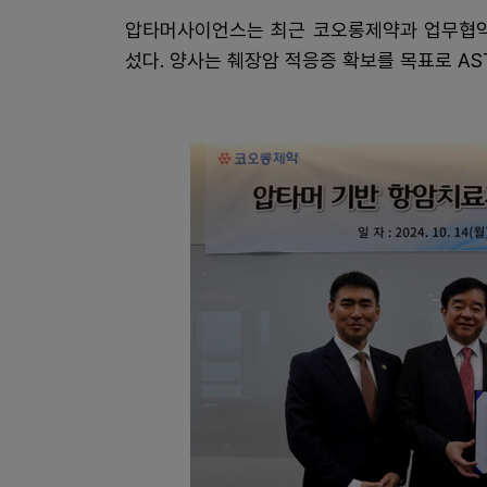
압타머사이언스는 최근 코오롱제약과 업무협약을 
섰다. 양사는 췌장암 적응증 확보를 목표로 AS