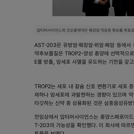
압타머사이언스와 코오롱제약은 췌장암 적응증 확보를 목표로 
AST-203은 유방암·췌장암·위암·폐암 등에서
약후보물질은 TROP2-양성 종양에 선택적으로
E를 방출, 암세포 사멸을 유도하는 기전을 갖고
TROP2는 세포 내 칼슘 신호 변환기로 세포
재하나 암세포에 과발현하는 경향이 있으며 약
타깃하는 신약 중 상용화된 것은 삼중음성유방
전임상에서 압타머사이언스는 종양스페로이드(3
T-203의 가능성을 확인했다. 이 회사에 따르면
투율을 보였다.