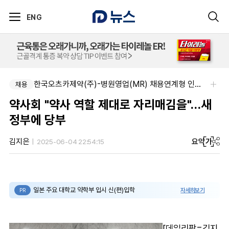
ENG
제이더블유홀딩스주식회사-JW 2026년 4차 수시채용
한국오츠카제약(주)-병원영업(MR) 채용연계형 인턴(신입사원) 모집 공고
채용
채용
약사회 "약사 역할 제대로 자리매김을"…새
정부에 당부
요약
가
김지은
2025-06-04 22:54:15
일본 주요 대학교 약학부 입시 신(편)입학
자세히보기
PR
[데일리팜=김지