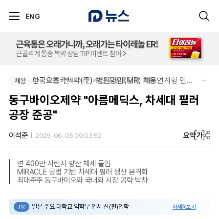
ENG
부광약품-본사 사업개발 팀원&팀장 채용
한국오츠카제약(주)-병원영업(MR) 채용연계형 인턴(신입사원) 모집 공고
채용
채용
동구바이오제약 "아름메딕스, 차세대 필러
공장 준공"
요약
가
이석준
2025-06-05 09:03:52
연 400만 시린지 양산 체제 돌입
MIRACLE 공법 기반 차세대 필러 생산 본격화
최대주주 동구바이오와 국내외 시장 공략 박차
일본 주요 대학교 약학부 입시 신(편)입학
자세히보기
PR