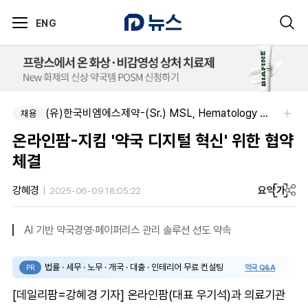
ENG
(유)한국비엠에스제약-(Sr.) MSL, Hematology (Permanent)
채용
온라인팜-지킴 '약국 디지털 혁신' 위한 협약
체결
요약
가
강혜경
2025-06-09 18:05:22
AI 기반 약국경영·페이퍼리스 관리 솔루션 선도 약속
법률 · 세무 · 노무 · 개국 · 대출 · 인테리어 무료 컨설팅
약국 Q&A
PR
[데일리팜=강혜경 기자] 온라인팜(대표 우기석)과 의료기관