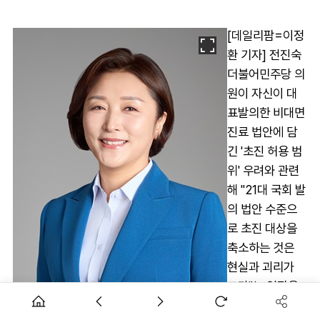
[데일리팜=이정
환 기자] 전진숙
더불어민주당 의
원이 자신이 대
표발의한 비대면
진료 법안에 담
긴 '초진 허용 범
위' 우려와 관련
해 "21대 국회 발
의 법안 수준으
로 초진 대상을
축소하는 것은
현실과 괴리가
크다"는 입장을
밝혀 주목된다.