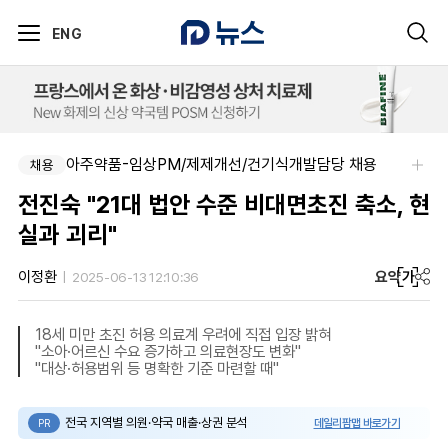
ENG
아주약품-임상PM/제제개선/건기식개발담당 채용
채용
전진숙 "21대 법안 수준 비대면초진 축소, 현
실과 괴리"
요약
가
이정환
2025-06-13 12:10:36
18세 미만 초진 허용 의료계 우려에 직접 입장 밝혀
"소아·어르신 수요 증가하고 의료현장도 변화"
"대상·허용범위 등 명확한 기준 마련할 때"
전국 지역별 의원·약국 매출·상권 분석
데일리팜맵 바로가기
PR