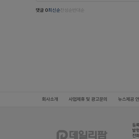
댓글
0
최신순
찬성순
반대순
회사소개
사업제휴 및 광고문의
뉴스제공 
등록
발행
전화