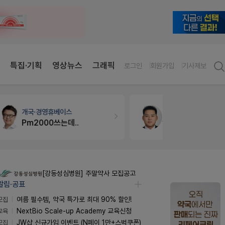
특집·기획
영상뉴스
그래픽
로그인
회원가입
기사제보
약국대출
메디라이프
세무·노무
팜
약국 개국 대출 어떻게 받아야할지 어렵습니다
[강동성심병원] 주말약사 모집공고
알림·공표
모집
여름 필수템, 약국 특가로 최대 90% 할인!
교육
NextBio Scale-up Academy 교육신청
모집
JW샵 신규가입 이벤트 (N페이 1만+스벅쿠폰)