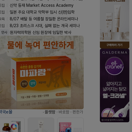
모집
신약 등재 Market Access Academy
모집
일본 주요 대학교 약학부 입시 신(편)입학
교육
8/07 배탈 등 여름철 장질환 온라인세미나
모집
8/23 초리스크 시대, 실패 없는 개국 세미나
원자력의학원 신임 원장에 임일한 박사
인사
약국e몰
· 플랫팜
· 바로팜
· 편한가