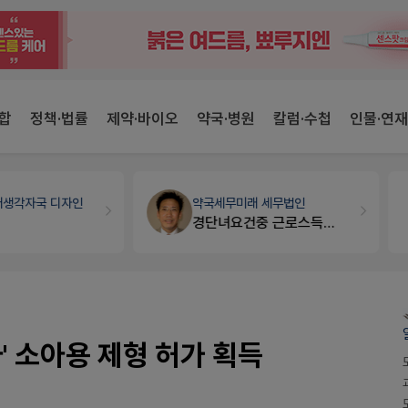
합
정책·법률
제약·바이오
약국·병원
칼럼·수첩
인물·연재
약국세무
미래 세무법인
개국·경영
휴베이스
경단녀요건중 근로스득원천징수액
Pm2000쓰는데..
' 소아용 제형 허가 획득