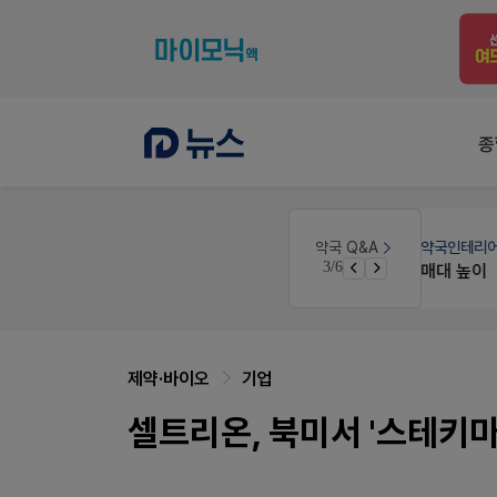
종
원
약국인테리어
생각자국 디자인
약국 Q&A
3/6
매대 높이
제약·바이오
기업
셀트리온, 북미서 '스테키마