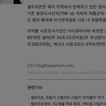
셀트리온은 북미 지역에서 판매하고 있던 램시
기존 종양괴사인자(TNF-α) 억제제 제품군
도 점차 확대해 자가면역질환 시장 내 영향력을
의약품 시장조사기관인 아이큐비아에 따르면 2
6515만 달러(약 30조3312억원)로 추산된다
조3853억원), 캐나다 시장규모는 6억4781만 
김진구(kjg@dailypharm.com)
Copyright ⓒ 데일리팜. All rights reserved. 무단 전
관련기사
셀트리온, 유럽서 스텔라라 시밀러 '코이볼마' 허가
셀트리온제약, 1Q 매출 역대 최대…케미컬·시밀러 