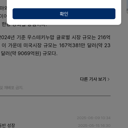
마와 짐펜트라(램시마SC 미국 제품명), 유플라이마 등
확인
에 이어 스테키마가 속하는 인터루킨 억제제 시장 점유율
 한층 강화할 방침이다.
024년 기준 우스테키누맙 글로벌 시장 규모는 216억
. 이 가운데 미국시장 규모는 167억381만 달러(약 23
달러(약 9069억원) 규모다.
다른 기사 보기
재 및 재배포 금지.
2025-06-09 10:34
동반 성장
2025-05-15 16:30