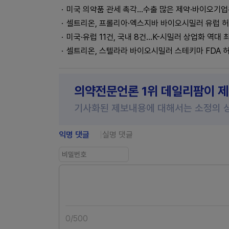
미국 의약품 관세 촉각...수출 많은 제약·바이오기
셀트리온, 프롤리아·엑스지바 바이오시밀러 유럽 
미국·유럽 11건, 국내 8건...K-시밀러 상업화 역대 
셀트리온, 스텔라라 바이오시밀러 스테키마 FDA 
의약전문언론 1위 데일리팜이 
기사화된 제보내용에 대해서는 소정의 
익명 댓글
실명 댓글
0
/
500