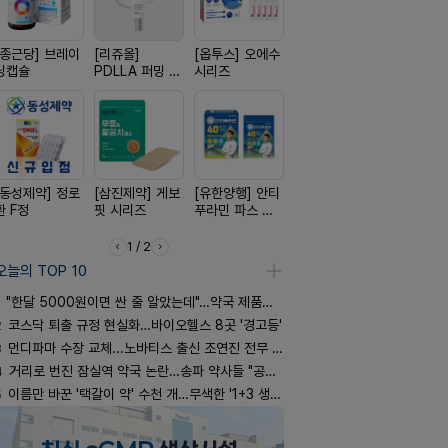
[종근당] 브레이
[리쥬올]
[옵투스] 오에수
[신신제약] 모스
[노보노디스
닝캡슐
PDLLA 퍼밍 크
시리즈
키토 밀크
위고비
림 30ml
[동성제약] 정로
[삼진제약] 게보
[유한양행] 안티
[일양약품] 도담
[일양약품]
환 F정
핏 시리즈
푸라민 파스 시
도담 시리즈
엑스피
리즈
1 / 2
오늘의 TOP 10
"한달 5000원이면 싼 줄 알았는데"…약국 제품과 비교해보니
2
코스닥 퇴출 규정 현실화…바이오헬스 8곳 '경고등'
3
먼디파마 수장 교체...노바티스 출신 조연진 전무 내정
4
거리로 번진 잠실역 약국 논란…송파 약사들 "공공성 훼손"
5
이름만 바꾼 '택갈이 약' 수천 개…무색한 '1+3 생동'