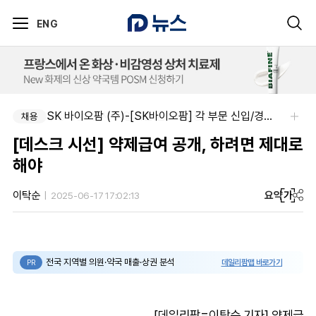
ENG
부광약품-본사 사업개발 팀원&팀장 채용
SK 바이오팜 (주)-[SK바이오팜] 각 부문 신입/경력 구성원 영입
채용
채용
[데스크 시선] 약제급여 공개, 하려면 제대로
해야
요약
가
이탁순
2025-06-17 17:02:13
전국 지역별 의원·약국 매출·상권 분석
데일리팜맵 바로가기
PR
[데일리팜=이탁순 기자] 약제급