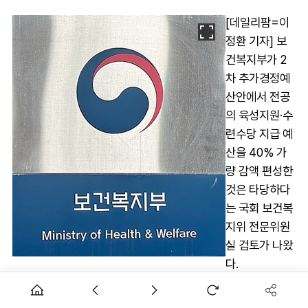
[데일리팜=이
정환 기자] 보
건복지부가 2
차 추가경정예
산안에서 전공
의 육성지원·수
련수당 지급 예
산을 40% 가
량 감액 편성한
것은 타당하다
는 국회 보건복
지위 전문위원
실 검토가 나왔
다.
지난해 전공의 집단 사직이 실현된 이후 올해 6월 현재까지 다