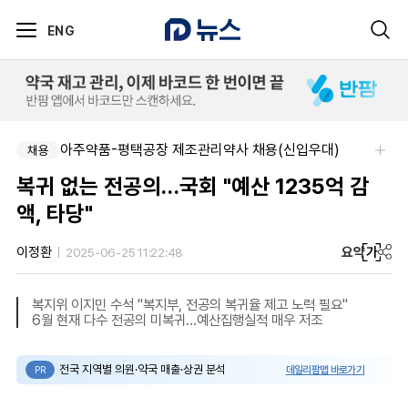
ENG
아주약품-평택공장 제조관리약사 채용(신입우대)
채용
복귀 없는 전공의…국회 "예산 1235억 감
액, 타당"
요약
가
이정환
2025-06-25 11:22:48
복지위 이지민 수석 "복지부, 전공의 복귀율 제고 노력 필요"
6월 현재 다수 전공의 미복귀…예산집행실적 매우 저조
전국 지역별 의원·약국 매출·상권 분석
데일리팜맵 바로가기
PR