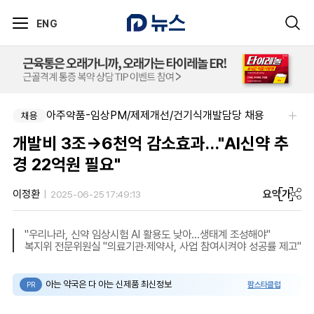
ENG
아주약품-임상PM/제제개선/건기식개발담당 채용
채용
개발비 3조→6천억 감소효과…"AI신약 추
경 22억원 필요"
요약
가
이정환
2025-06-25 17:49:13
"우리나라, 신약 임상시험 AI 활용도 낮아…생태계 조성해야"
복지위 전문위원실 "의료기관·제약사, 사업 참여시켜야 성공률 제고"
아는 약국은 다 아는 신제품 최신정보
팜스타클럽
PR