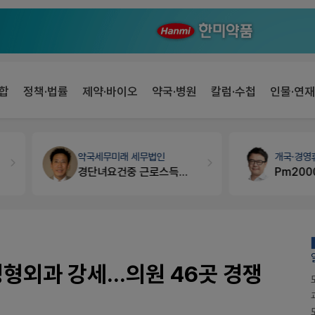
합
정책·법률
제약·바이오
약국·병원
칼럼·수첩
인물·연재
약국세무
미래 세무법인
개국·경영
휴베이스
경단녀요건중 근로스득원천징수액
Pm2000쓰는데..
형외과 강세...의원 46곳 경쟁