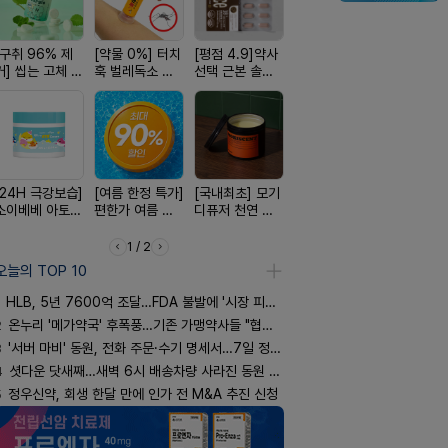
[구취 96% 제
[약물 0%] 터치
[평점 4.9]약사
[올리브베러
[완전방수]
거] 씹는 고체 가
훅 벌레독소 흡
선택 근본 솔루
Pick] 드링킷 건
림없는 선
글
인기
션, 솔티스
강음료
(SPF50+)
[24H 극강보습]
[여름 한정 특가]
[국내최초] 모기
[100% 천연옥]
[쿠팡 완판]
소이베베 아토
편한가 여름 쿨
디퓨저 천연 계
멜팅 하트 괄사
생 아르기닌
크림
세일! (여름 필수
피 모키센트 디
마사지기
너지 젤리
템 싹쓰리)
퓨저
1 / 2
오늘의 TOP 10
HLB, 5년 7600억 조달…FDA 불발에 '시장 피로감'
2
온누리 '메가약국' 후폭풍…기존 가맹약사들 "협의체 만들자"
3
'서버 마비' 동원, 전화 주문·수기 명세서…7일 정상화 되나
4
셧다운 닷새째…새벽 6시 배송차량 사라진 동원 물류센터
5
정우신약, 회생 한달 만에 인가 전 M&A 추진 신청