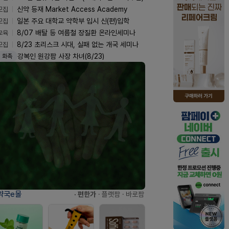
모집
신약 등재 Market Access Academy
모집
일본 주요 대학교 약학부 입시 신(편)입학
교육
8/07 배탈 등 여름철 장질환 온라인세미나
모집
8/23 초리스크 시대, 실패 없는 개국 세미나
강복인 원강팜 사장 차녀(8/23)
화촉
약국e몰
· 편한가
· 플랫팜
· 바로팜