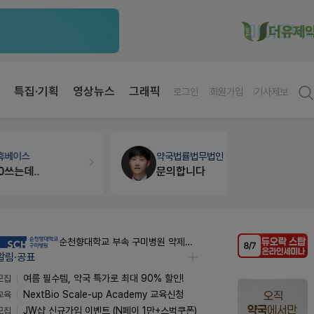
특집·기획
영상뉴스
그래픽
로그인
회원가입
기사제보
약국법률
법무법인 규원
약국인테리
문의합니다
매대 높이
순천향대학교 부속 구미병원 약제팀 계약직 야간약사 채용공고
알림·공표
모집
여름 필수템, 약국 특가로 최대 90% 할인!
교육
NextBio Scale-up Academy 교육신청
모집
JW샵 신규가입 이벤트 (N페이 1만+스벅쿠폰)