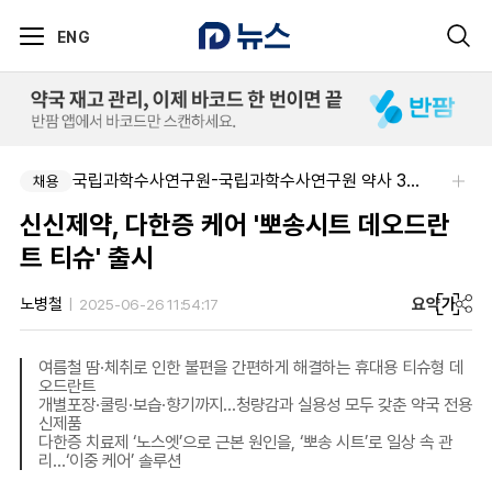
ENG
국립과학수사연구원-국립과학수사연구원 약사 3명 채용
채용
신신제약, 다한증 케어 '뽀송시트 데오드란
트 티슈' 출시
요약
가
노병철
2025-06-26 11:54:17
여름철 땀∙체취로 인한 불편을 간편하게 해결하는 휴대용 티슈형 데
오드란트
개별포장∙쿨링∙보습∙향기까지…청량감과 실용성 모두 갖춘 약국 전용
신제품
다한증 치료제 ‘노스엣’으로 근본 원인을, ‘뽀송 시트’로 일상 속 관
리…‘이중 케어’ 솔루션