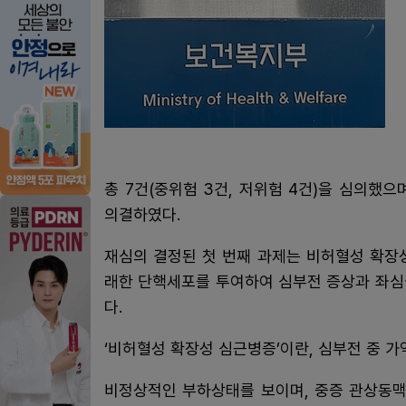
총 7건(중위험 3건, 저위험 4건)을 심의했으
의결하였다.
재심의 결정된 첫 번째 과제는 비허혈성 확장
래한 단핵세포를 투여하여 심부전 증상과 좌심
다.
‘비허혈성 확장성 심근병증’이란, 심부전 중 가
비정상적인 부하상태를 보이며, 중증 관상동맥