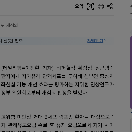
요약
가
구도 재심의
시 신(편)입학
자세히보기
[데일리팜=이정환 기자] 비허혈성 확장성 심근병증
환자에게 자가유래 단핵세포를 투여해 심부전 증상과
좌심실 기능 개선 효과를 평가하는 저위험 임상연구가
정부 위원회로부터 재심의 판정을 받았다.
고위험 미만성 거대 B세포 림프종 환자를 대상으로 1
차 관해유도요법 종료 후 유지 요법으로서 자가 사이