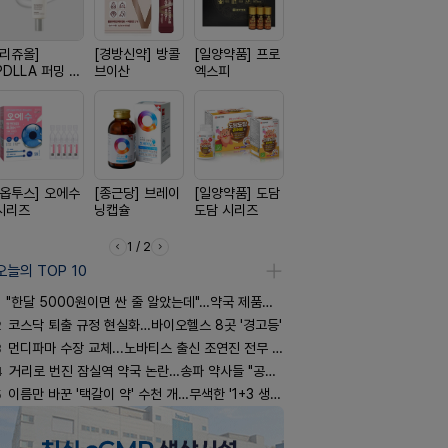
[리쥬올]
[경방신약] 방콜
[일양약품] 프로
[삼진제약] 게보
[신신제약]
PDLLA 퍼밍 크
브이산
엑스피
핏 시리즈
스마일드
림 30ml
[옵투스] 오에수
[종근당] 브레이
[일양약품] 도담
[노보노디스크]
[동성제약]
시리즈
닝캡슐
도담 시리즈
위고비
환 F정
1 / 2
오늘의 TOP 10
"한달 5000원이면 싼 줄 알았는데"…약국 제품과 비교해보니
2
코스닥 퇴출 규정 현실화…바이오헬스 8곳 '경고등'
3
먼디파마 수장 교체...노바티스 출신 조연진 전무 내정
4
거리로 번진 잠실역 약국 논란…송파 약사들 "공공성 훼손"
5
이름만 바꾼 '택갈이 약' 수천 개…무색한 '1+3 생동'