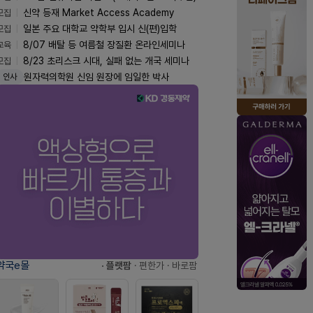
모집
신약 등재 Market Access Academy
모집
일본 주요 대학교 약학부 입시 신(편)입학
교육
8/07 배탈 등 여름철 장질환 온라인세미나
모집
8/23 초리스크 시대, 실패 없는 개국 세미나
원자력의학원 신임 원장에 임일한 박사
인사
약국e몰
· 플랫팜
· 편한가
· 바로팜