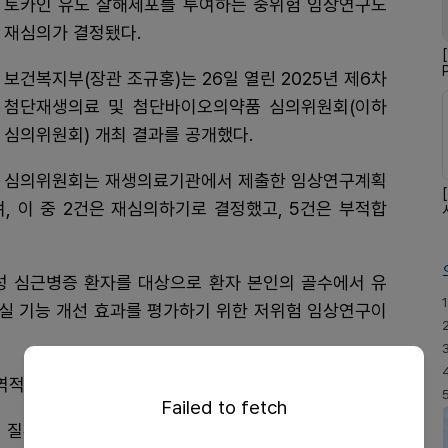
토카인 유도 살해세포를 투여하는 중위험 임상연구도
재심의가 결정됐다.
보건복지부(장관 조규홍)는 26일 열린 2025년 제6차
첨단재생의료 및 첨단바이오의약품 심의위원회(이하
심의위원회) 개최 결과를 공개했다.
심의위원회는 재생의료기관에서 제출한 임상연구계획
며, 이 중 2건은 재심의하기로 결정했고, 5건은 부적합
성 심근병증 환자를 대상으로 환자 본인의 골수에서 유
1
실 기능 개선 효과를 평가하기 위한 저위험 임상연구이
역적이지 않은 형태의 심장 근육 질환이다.
Failed to fetch
 질환이 없는 상태에서 좌심실의 확장과 수축 기능 장