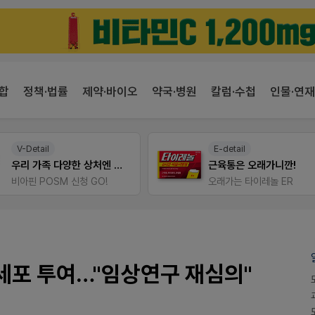
합
정책·법률
제약·바이오
약국·병원
칼럼·수첩
인물·연재
V-Detail
E-detail
우리 가족 다양한 상처엔 비아핀!
근육통은 오래가니깐!
비아핀 POSM 신청 GO!
오래가는 타이레놀 ER
세포 투여…"임상연구 재심의"