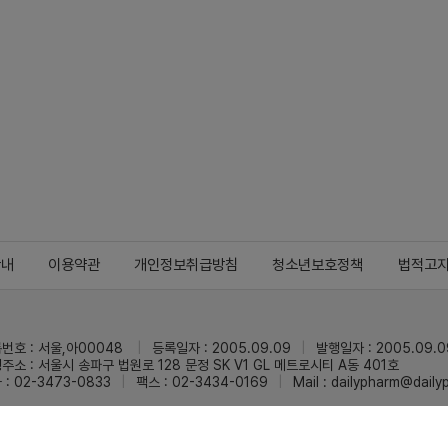
안내
이용약관
개인정보취급방침
청소년보호정책
법적고
번호 : 서울,아00048
등록일자 : 2005.09.09
발행일자 : 2005.09.0
주소 : 서울시 송파구 법원로 128 문정 SK V1 GL 메트로시티 A동 401호
 : 02-3473-0833
팩스 : 02-3434-0169
Mail :
dailypharm@dail
리팜의 모든 콘텐츠(기사)를 무단 사용하는 것은 저작권법에 저촉되며, 법적 제재를
pyright © Dailypharm1999-2026,All rights reserved.