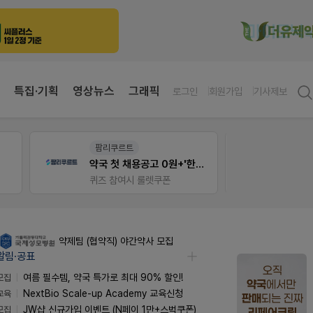
특집·기획
영상뉴스
그래픽
로그인
회원가입
기사제보
팜리쿠르트
팜노
약국 첫 채용공고 0원+'한번 더' 무료 연장
이달의
퀴즈 참여시 룰렛쿠폰
좋아요
약제팀 (협약직) 야간약사 모집
알림·공표
모집
여름 필수템, 약국 특가로 최대 90% 할인!
교육
NextBio Scale-up Academy 교육신청
모집
JW샵 신규가입 이벤트 (N페이 1만+스벅쿠폰)