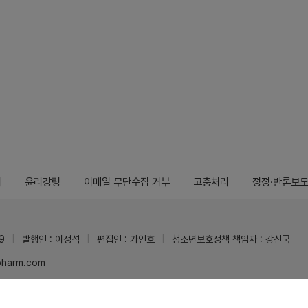
지
윤리강령
이메일 무단수집 거부
고충처리
정정·반론보
9
발행인 : 이정석
편집인 : 가인호
청소년보호정책 책임자 : 강신국
ypharm.com
 받을 수 있습니다.