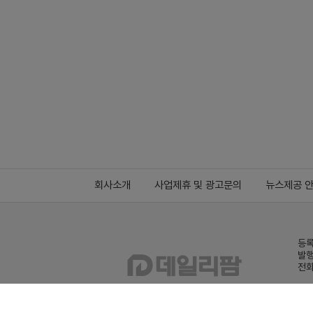
회사소개
사업제휴 및 광고문의
뉴스제공 
등록
발행
전화
데일
Family site
co