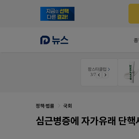
종
몰
약사 전용 온라인몰
팜스타클럽
JW SHOP
3/7
가입 시 50% 할인 쿠폰+적립금까지!
가입 시 네이버 1만포인트 + 스벅쿠폰
정책·법률
국회
심근병증에 자가유래 단핵