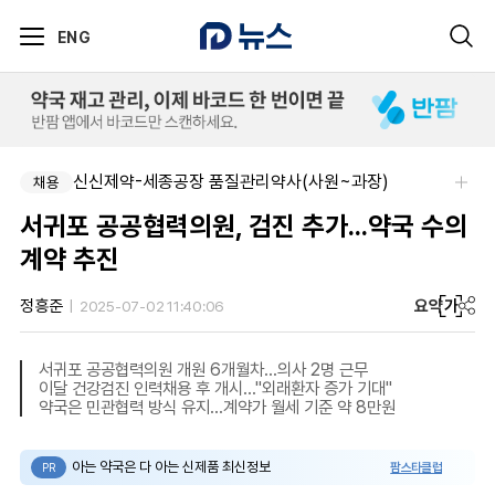
ENG
신신제약-세종공장 품질관리약사(사원~과장)
채용
서귀포 공공협력의원, 검진 추가...약국 수의
계약 추진
요약
가
정흥준
2025-07-02 11:40:06
서귀포 공공협력의원 개원 6개월차...의사 2명 근무
이달 건강검진 인력채용 후 개시..."외래환자 증가 기대"
약국은 민관협력 방식 유지...계약가 월세 기준 약 8만원
아는 약국은 다 아는 신제품 최신정보
팜스타클럽
PR