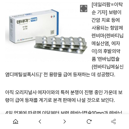
[데일리팜=이탁
순 기자] 보령이
간암 치료 등에
사용되는 항암제
렌비마(렌바티닙
메실산염, 에자
이)의 후발의약
품 '렌바닙캡슐
(렌바티닙메실신
염디메틸설폭시드)' 전 용량을 급여 등재하는 데 성공했다.
아직 오리지널사 에자이와의 특허 분쟁이 진행 중인 가운데 보
령이 급여 등재를 계기로 본격 판매에 나설 것으로 보인다.
4일 업계에 따르면 이달부터 보령 렌바닙캡슐10mg과 렌바닙
캡슐12mg이 급여 등재됐다.