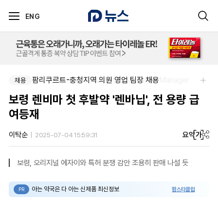
ENG
한국다케다제약(주)-Quality Assurance Manager
팜리쿠르트-충청지역 의원 영업 팀장 채용
채용
채용
보령 렌비마 첫 후발약 '렌바닙', 전 용량 급
여등재
요약
가
이탁순
2025-07-04 15:59:31
보령, 오리지널 에자이와 특허 분쟁 감안 조용히 판매 나설 듯
아는 약국은 다 아는 신제품 최신정보
팜스타클럽
PR