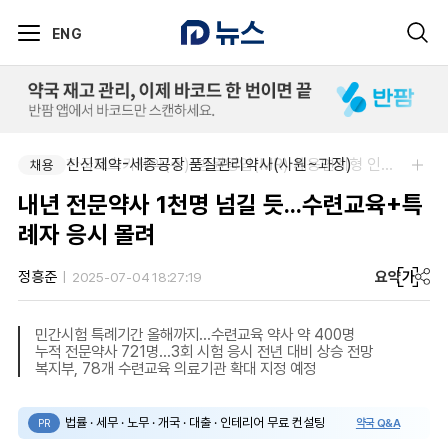
ENG
신신제약-세종공장 품질관리약사(사원~과장)
한국오츠카제약(주)-병원영업(MR) 채용연계형 인턴(신입사원) 모집 공고
채용
채용
내년 전문약사 1천명 넘길 듯...수련교육+특
례자 응시 몰려
요약
가
정흥준
2025-07-04 18:27:19
민간시험 특례기간 올해까지...수련교육 약사 약 400명
누적 전문약사 721명...3회 시험 응시 전년 대비 상승 전망
복지부, 78개 수련교육 의료기관 확대 지정 예정
법률 · 세무 · 노무 · 개국 · 대출 · 인테리어 무료 컨설팅
약국 Q&A
PR