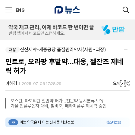
ENG
신신제약-세종공장 품질관리약사(사원~과장)
채용
인트로, 오라팡 후발약…대웅, 젤잔즈 제네
릭 허가
요약
가
이혜경
2025-07-06 17:28:29
오스틴, 파모티딘 일반약 허가...전문약 동시분류 보유
겨울 인플루엔자 대비, 팜비오, 페라미플루 제네릭 승인
아는 약국은 다 아는 신제품 최신정보
팜스타클럽
PR