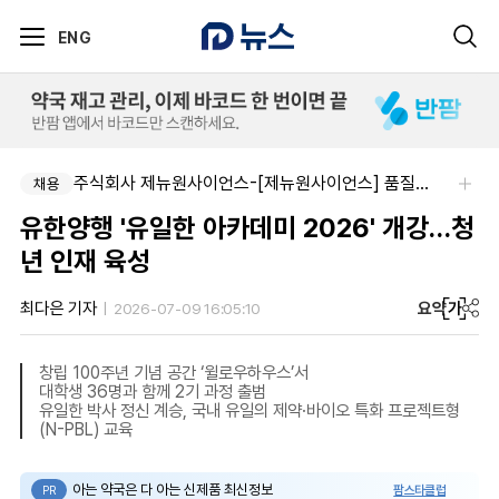
ENG
주식회사 제뉴원사이언스-[제뉴원사이언스] 품질관리약사 모집(경력무관)
채용
유한양행 '유일한 아카데미 2026' 개강…청
년 인재 육성
요약
가
최다은 기자
2026-07-09 16:05:10
창립 100주년 기념 공간 ‘윌로우하우스’서
대학생 36명과 함께 2기 과정 출범
유일한 박사 정신 계승, 국내 유일의 제약·바이오 특화 프로젝트형
(N-PBL) 교육
아는 약국은 다 아는 신제품 최신정보
팜스타클럽
PR