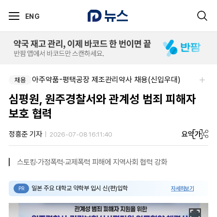
ENG
아주약품-평택공장 제조관리약사 채용(신입우대)
채용
심평원, 원주경찰서와 관계성 범죄 피해자
보호 협력
요약
가
정흥준 기자
2026-07-08 16:11:40
스토킹·가정폭력·교제폭력 피해에 지역사회 협력 강화
일본 주요 대학교 약학부 입시 신(편)입학
자세히보기
PR