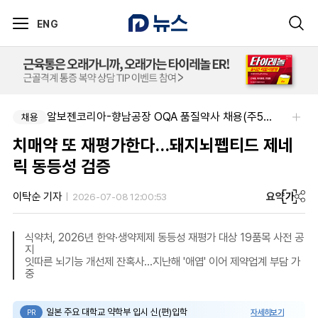
ENG
알보젠코리아-향남공장 OQA 품질약사 채용(주5일/파트타임 가능)
채용
치매약 또 재평가한다…돼지뇌펩티드 제네
릭 동등성 검증
요약
가
이탁순 기자
2026-07-08 12:00:53
식약처, 2026년 한약·생약제제 동등성 재평가 대상 19품목 사전 공
지
잇따른 뇌기능 개선제 잔혹사…지난해 '애엽' 이어 제약업계 부담 가
중
일본 주요 대학교 약학부 입시 신(편)입학
자세히보기
PR