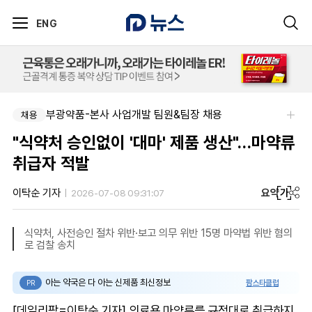
ENG
부광약품-본사 사업개발 팀원&팀장 채용
채용
"식약처 승인없이 '대마' 제품 생산"…마약류
취급자 적발
요약
가
이탁순 기자
2026-07-08 09:31:07
식약처, 사전승인 절차 위반·보고 의무 위반 15명 마약법 위반 혐의
로 검찰 송치
아는 약국은 다 아는 신제품 최신정보
팜스타클럽
PR
[데일리팜=이탁순 기자] 의료용 마약류를 규정대로 취급하지