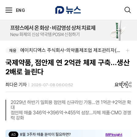
ENG
에이치디엑스 주식회사-의약품제조업 제조관리자(약사) 채용
채용
국제약품, 점안제 연 2억관 체제 구축…생산
2배로 늘린다
요약
가
최다은 기자
2026-07-08 06:00:52
2029년 하반기 일회용 점안제 신규라인 가동…연 1억관→2억관 확
대
점안제 매출 346억→396억→455억 성장…자체 제품·CMO 경쟁
력 강화
8월 3주차 매출 분석이 필요하면?
BRPInsight
AD